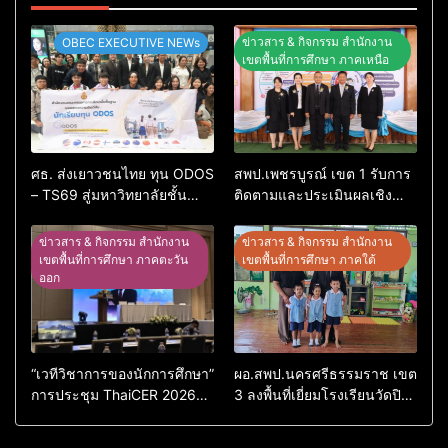
ข่าวสาร & กิจกรรม สำนักงาน
OBEC EXECUTIVE NEWs
เขตพื้นที่การศึกษา ภาคเหนือ
ศธ. ส่งเยาวชนไทย ทุน ODOS
สพป.เพชรบูรณ์ เขต 1 รับการ
– TS69 สู่มหาวิทยาลัยชั้นนำ
ติดตามและประเมินผลเชิง
ในสหราชอาณาจักรหนุนสร้าง
ประจักษ์ คัดเลือก “ก.ต.ป.น.
คนคุณภาพพร้อมกลับมา
ต้นแบบ” ระดับประเทศ รุ่นที่ 3
ข่าวสาร & กิจกรรม สำนักงาน
ข่าวสาร & กิจกรรม สำนักงาน
พัฒนาประเทศ
ประจำปีงบประมาณ พ.ศ.
เขตพื้นที่การศึกษา ภาคตะวัน
เขตพื้นที่การศึกษา ภาคใต้
ออก
2569
“เวทีวิชาการของนักการศึกษา”
ผอ.สพป.นครศรีธรรมราช เขต
การประชุม ThaiCER 2026
3 ลงพื้นที่เยี่ยมโรงเรียนวัดปิยา
Thailand International
ราม อำเภอปากพนัง
Conference on Education