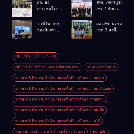
ศธ. ส่ง
สพป.เพชรบูรณ์
เยาวชนไทย
เขต 1 รับการ
ทุน ODOS –
ติดตามและ
TS69 สู่
ประเมินผล
“เวทีวิชาการ
ผอ.สพป.นครศรีธรร
มหาวิทยาลัย
เชิงประจักษ์
ของนักการ
เขต 3 ลงพื้นที่
ชั้นนำในสห
คัดเลือก
ศึกษา” การ
เยี่ยมโรงเรียน
ราช
“ก.ต.ป.น.
ประชุม
วัดปิยาราม
อาณาจักร
ต้นแบบ”
ThaiCER
อำเภอ
หนุนสร้างคน
ระดับประเทศ
2026
ปากพนัง
OBEC EXECUTIVE NEWs
คุณภาพพร้อม
รุ่นที่ 3 ประจำ
Thailand
กลับมาพัฒนา
ปีงบประมาณ
OBEC STORIES ข่าวสาร & กิจกรรม สพฐ.
ข่าวประชาสัมพันธ์
International
ประเทศ
พ.ศ. 2569
Conference
ข่าวสาร & กิจกรรม สำนักงานเขตพื้นที่การศึกษา ภาคกลาง
on Education
Research
ข่าวสาร & กิจกรรม สำนักงานเขตพื้นที่การศึกษา ภาคตะวันออก
(ThaiCER)
2026
ข่าวสาร & กิจกรรม สำนักงานเขตพื้นที่การศึกษา ภาคอิสาน
ข่าวสาร & กิจกรรม สำนักงานเขตพื้นที่การศึกษา ภาคเหนือ
ข่าวสาร & กิจกรรม สำนักงานเขตพื้นที่การศึกษา ภาคใต้
ทุนการศึกษา/ฝึกอบรม
รอบรั้วโรงเรียนเรา
หน้าหลัก