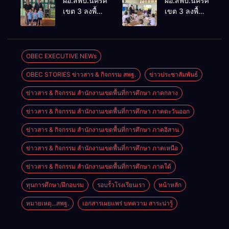
ผอ.สพป.นครศรีธรรมราช
ผอ.สพป.นครศรีธรร
เชิงประจักษ์
ThaiCER
เขต 3 ลงพื้นที่
เขต 3 ลงพื้นที่
คัดเลือก
2026
เยี่ยมโรงเรียน
เยี่ยมโรงเรียน
“ก.ต.ป.น.
Thailand
วัดปิยาราม
บ้านบางเนียน
ต้นแบบ”
International
อำเภอ
อำเภอ
ระดับประเทศ
Conference
ปากพนัง
ปากพนัง
OBEC EXECUTIVE NEWs
รุ่นที่ 3 ประจำ
on Education
ปีงบประมาณ
Research
OBEC STORIES ข่าวสาร & กิจกรรม สพฐ.
ข่าวประชาสัมพันธ์
พ.ศ. 2569
(ThaiCER)
2026
ข่าวสาร & กิจกรรม สำนักงานเขตพื้นที่การศึกษา ภาคกลาง
ข่าวสาร & กิจกรรม สำนักงานเขตพื้นที่การศึกษา ภาคตะวันออก
ข่าวสาร & กิจกรรม สำนักงานเขตพื้นที่การศึกษา ภาคอิสาน
ข่าวสาร & กิจกรรม สำนักงานเขตพื้นที่การศึกษา ภาคเหนือ
ข่าวสาร & กิจกรรม สำนักงานเขตพื้นที่การศึกษา ภาคใต้
ทุนการศึกษา/ฝึกอบรม
รอบรั้วโรงเรียนเรา
หน้าหลัก
หมายเหตุ...สพฐ.
เอกสารเผยแพร่ บทความ สาระน่ารู้