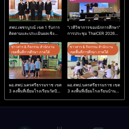
สพป.เพชรบูรณ์ เขต 1 รับการ
“เวทีวิชาการของนักการศึกษา”
ติดตามและประเมินผลเชิง
การประชุม ThaiCER 2026
ประจักษ์ คัดเลือก “ก.ต.ป.น.
Thailand International
ต้นแบบ” ระดับประเทศ รุ่นที่ 3
Conference on Education
ข่าวสาร & กิจกรรม สำนักงาน
ข่าวสาร & กิจกรรม สำนักงาน
ประจำปีงบประมาณ พ.ศ.
Research (ThaiCER) 2026
เขตพื้นที่การศึกษา ภาคใต้
เขตพื้นที่การศึกษา ภาคใต้
2569
ผอ.สพป.นครศรีธรรมราช เขต
ผอ.สพป.นครศรีธรรมราช เขต
3 ลงพื้นที่เยี่ยมโรงเรียนวัดปิยา
3 ลงพื้นที่เยี่ยมโรงเรียนบ้าน
ราม อำเภอปากพนัง
บางเนียน อำเภอปากพนัง