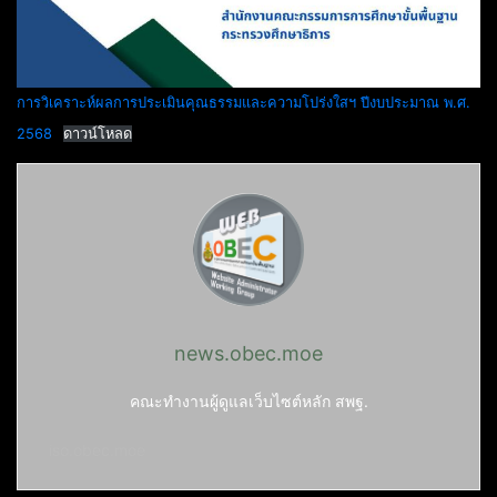
การวิเคราะห์ผลการประเมินคุณธรรมและความโปร่งใสฯ ปีงบประมาณ พ.ศ.
2568
ดาวน์โหลด
news.obec.moe
คณะทำงานผู้ดูแลเว็บไซต์หลัก สพฐ.
iso.obec.moe