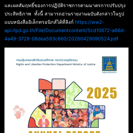
และผลสัมฤทธิ์ของการปฏิบัติราชการตามมาตรการปรับปรุง
ประสิทธิภาพ ทั้งนี้ สามารถอ่านรายงานฉบับดังกล่าวในรูป
แบบหนังสืออิเล็กทรอนิกส์ได้ที่ลิงก์
https://ww2-
api.rlpd.go.th/File/Documentcontent/5cd10672-a66d-
4a49-3728-08dea593c660/20260429090524.pdf