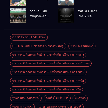
เตรียมการ
๔ PLC ขับ
จัดการ
เคลื่อน RT,
การประเมิน
สพป.สระแก้ว
แข่งขันงาน
NT, O-NET
สัมฤทธิผลการ
เขต 2 ขอ
ศิลปหัตถกรรม
ผ่านระบบ
ปฏิบัติงานใน
แสดงความ
นักเรียน ครั้งที่
Online
หน้าที่
เสียใจอย่างสุด
74 ปีการ
พัฒนาการ
ซึ้ง 7 สิงหาคม
ศึกษา 2569
ศึกษา
2569
OBEC EXECUTIVE NEWs
ตำแหน่ง รอง
OBEC STORIES ข่าวสาร & กิจกรรม สพฐ.
ข่าวประชาสัมพันธ์
ผู้อำนวยการ
สถานศึกษา
ข่าวสาร & กิจกรรม สำนักงานเขตพื้นที่การศึกษา ภาคกลาง
ข่าวสาร & กิจกรรม สำนักงานเขตพื้นที่การศึกษา ภาคตะวันออก
ข่าวสาร & กิจกรรม สำนักงานเขตพื้นที่การศึกษา ภาคอิสาน
ข่าวสาร & กิจกรรม สำนักงานเขตพื้นที่การศึกษา ภาคเหนือ
ข่าวสาร & กิจกรรม สำนักงานเขตพื้นที่การศึกษา ภาคใต้
ทุนการศึกษา/ฝึกอบรม
รอบรั้วโรงเรียนเรา
หน้าหลัก
หมายเหตุ...สพฐ.
เอกสารเผยแพร่ บทความ สาระน่ารู้