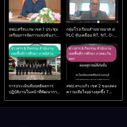
สพป.ศรีสะเกษ เขต 1 ประชุม
กลุ่มโรงเรียนลำปลายมาศ ๔
เตรียมการจัดการแข่งขันงาน
PLC ขับเคลื่อน RT, NT, O-
ศิลปหัตถกรรมนักเรียน ครั้งที่
NET ผ่านระบบ Online
74 ปีการศึกษา 2569
ข่าวสาร & กิจกรรม สำนักงาน
ข่าวสาร & กิจกรรม สำนักงาน
เขตพื้นที่การศึกษา ภาคอิสาน
เขตพื้นที่การศึกษา ภาคตะวัน
ออก
การประเมินสัมฤทธิผลการ
สพป.สระแก้ว เขต 2 ขอแสดง
ปฏิบัติงานในหน้าที่พัฒนาการ
ความเสียใจอย่างสุดซึ้ง 7
ศึกษา ตำแหน่ง รองผู้อำนวย
สิงหาคม 2569
การสถานศึกษา