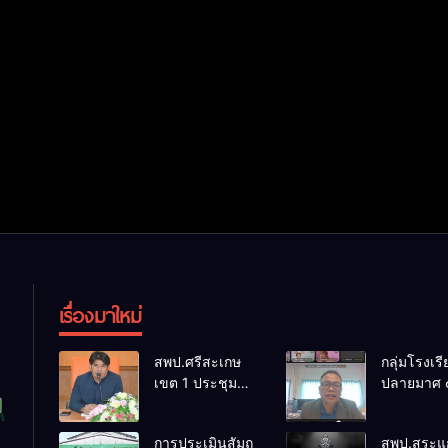
เรื่องมาใหม่
สพป.ศรีสะเกษ
กลุ่มโรงเร
เขต 1 ประชุม
ปลายมาศ 
เตรียมการ
PLC ขับเคล
จัดการแข่งขัน
RT, NT, 
การประเมินสัมฤ
สพป.สระแก
งานศิลป
ผ่านระบบ