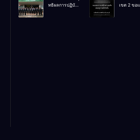
ทธิผลการปฏิบัติ
เขต 2 ขอ
หัตถกรรม
Online
งานในหน้าที่
ความเสียใ
นักเรียน ครั้งที่
พัฒนาการศึกษา
สุดซึ้ง 7 ส
74 ปีการศึกษา
ตำแหน่ง รองผู้
2569
2569
อำนวยการสถาน
ศึกษา