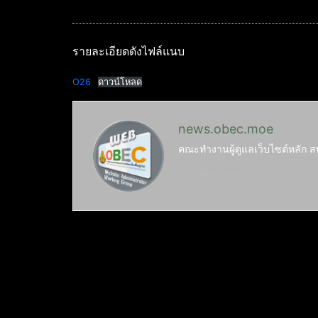
รายละเอียดดังไฟล์แนบ
O26
ดาวน์โหลด
news.obec.moe
คณะทำงานผู้ดูแลเว็บไซต์หลัก ส
iso.obec.moe