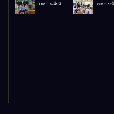
เขต 3 ลงพื้นที่
เขต 3 ลงพื้
“ก.ต.ป.น.
Internatio
เยี่ยมโรงเรียนวัด
เยี่ยมโรงเร
ต้นแบบ” ระดับ
Conferenc
ปิยาราม อำเภอ
บ้านบางเน
ประเทศ รุ่นที่ 3
Education
ปากพนัง
อำเภอปากพ
ประจำ
Research
ปีงบประมาณ
(ThaiCER)
พ.ศ. 2569
2026