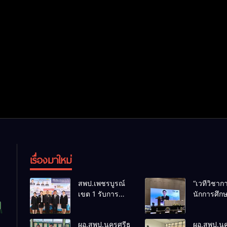
เรื่องมาใหม่
สพป.เพชรบูรณ์
“เวทีวิชา
เขต 1 รับการ
นักการศึก
ติดตามและ
การประชุ
ประเมินผลเชิง
ThaiCER 
ผอ.สพป.นครศรีธรรมราช
ผอ.สพป.น
ประจักษ์ คัดเลือก
Thailand