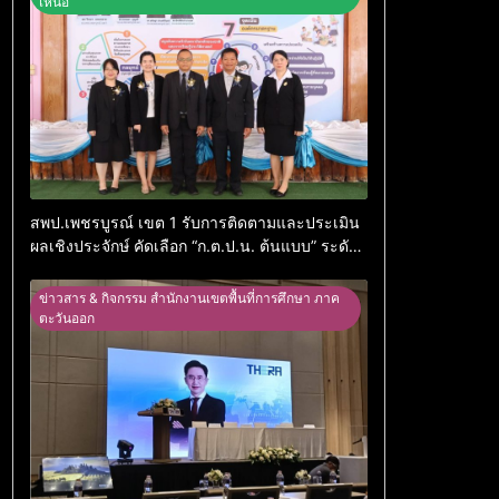
เหนือ
สพป.เพชรบูรณ์ เขต 1 รับการติดตามและประเมิน
ผลเชิงประจักษ์ คัดเลือก “ก.ต.ป.น. ต้นแบบ” ระดับ
ประเทศ รุ่นที่ 3 ประจำปีงบประมาณ พ.ศ. 2569
ข่าวสาร & กิจกรรม สำนักงานเขตพื้นที่การศึกษา ภาค
ตะวันออก