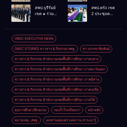
ประชุม
ล้านนาวิถี สู่
สพป.บุรีรัมย์
สพป.ตรัง เขต
สัมมนาทาง
โลกแห่งการ
เขต ๑ ร่วม
2 ประชุมคณะ
วิชาการ “ผู้
เรียนรู้”
ประชุม
กรรมการ
บริหารยุคใหม่
โรงเรียนบ้าน
สัมมนา “ผู้
บริหารเงินทุน
นำการศึกษา
สันพระเนตร
บริหารยุคใหม่
การศึกษา 60
ไทยสู่อนาคต”
ประจำปีการ
นำการศึกษา
ปี ครองราชย์
OBEC EXECUTIVE NEWs
ประจำเขต
ศึกษา 2569
ไทยสู่อนาคต”
ประจำปี
ตรวจราชการ
OBEC STORIES ข่าวสาร & กิจกรรม สพฐ.
ข่าวประชาสัมพันธ์
เขตตรวจ
2569
ที่ 13
ราชการที่ ๑๓
ข่าวสาร & กิจกรรม สำนักงานเขตพื้นที่การศึกษา ภาคกลาง
ข่าวสาร & กิจกรรม สำนักงานเขตพื้นที่การศึกษา ภาคตะวันออก
ข่าวสาร & กิจกรรม สำนักงานเขตพื้นที่การศึกษา ภาคอิสาน
ข่าวสาร & กิจกรรม สำนักงานเขตพื้นที่การศึกษา ภาคเหนือ
ข่าวสาร & กิจกรรม สำนักงานเขตพื้นที่การศึกษา ภาคใต้
ทุนการศึกษา/ฝึกอบรม
รอบรั้วโรงเรียนเรา
หน้าหลัก
หมายเหตุ...สพฐ.
เอกสารเผยแพร่ บทความ สาระน่ารู้