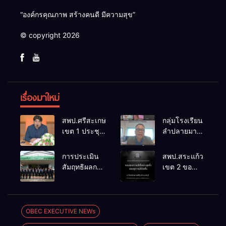
“องค์กรคุณภาพ สร้างคนดี มีความสุข”
© copyright 2026
เรื่องมาใหม่
สพป.ศรีสะเกษ
กลุ่มโรงเรียน
เขต 1 ประชุม
ลำปลายมาศ
เตรียมการ
๔ PLC ขับ
จัดการ
เคลื่อน RT,
การประเมิน
สพป.สระแก้ว
แข่งขันงาน
NT, O-NET
สัมฤทธิผลการ
เขต 2 ขอ
ศิลปหัตถกรรม
ผ่านระบบ
ปฏิบัติงานใน
แสดงความ
นักเรียน ครั้งที่
Online
หน้าที่
เสียใจอย่างสุด
74 ปีการ
พัฒนาการ
ซึ้ง 7 สิงหาคม
ศึกษา 2569
ศึกษา
2569
OBEC EXECUTIVE NEWs
ตำแหน่ง รอง