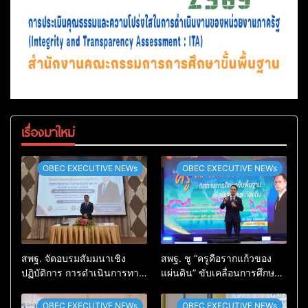
เรื่องมาใหม่
OBEC EXECUTIVE NEWs
OBEC EXECUTIVE NEWs
สพฐ. จัดอบรมสัมมนาเชิง
สพฐ. ชู “ครูคือรากแก้วของ
ปฏิบัติการ การดำเนินการทาง
แผ่นดิน” ขับเคลื่อนการศึกษา
วินัยอย่างร้ายแรง สำหรับฝึก
ชาติ เชื่อมเทคโนโลยี-ชุมชน
อบรมผู้จะเป็นกรรมการ
สร้างผู้เรียนเต็มศักยภาพ
OBEC EXECUTIVE NEWs
OBEC EXECUTIVE NEWs