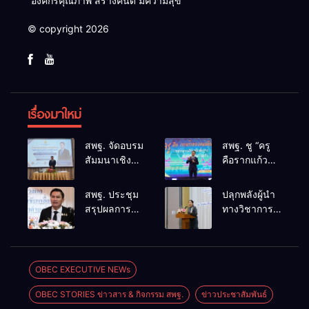
“องค์กรคุณภาพ สร้างคนดี มีความสุข”
© copyright 2026
เรื่องมาใหม่
สพฐ. จัดอบรม
สพฐ. ชู “ครู
สัมมนาเชิง
คือรากแก้ว
ปฏิบัติการ
ของแผ่นดิน”
การดำเนิน
ขับเคลื่อนการ
สพฐ. ประชุม
ปลุกพลังผู้นำ
การทางวินัย
ศึกษาชาติ
สรุปผลการ
ทางวิชาการ
อย่างร้ายแรง
เชื่อม
ดำเนินงาน
สร้างเครือ
สำหรับฝึก
เทคโนโลยี-
ศูนย์ขับ
ข่ายนิเทศเข้ม
อบรมผู้จะเป็น
ชุมชน สร้างผู้
เคลื่อน
แข็ง ขับ
กรรมการ
เรียนเต็ม
โครงการ
เคลื่อน
OBEC EXECUTIVE NEWs
สอบสวน
ศักยภาพ
โรงเรียน
คุณภาพการ
(ตามหลักสูตร
OBEC STORIES ข่าวสาร & กิจกรรม สพฐ.
ข่าวประชาสัมพันธ์
คุณภาพ
ศึกษาสู่
ก.ค.ศ.)