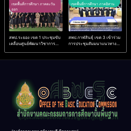
จังหวัดหนองคาย ครั้งที่
สุจริต ร่วมร้องเพลง “จำขึ้นใจ”
เขตพื้นที่การศึกษา ภาคตะวัน
เขตพื้นที่การศึกษา ภาคอิสาน
7/2569
ออก
สพป.ระยอง เขต 1 ประชุมขับ
สพป.กาฬสินธุ์ เขต 3 เข้าร่วม
เคลื่อนศูนย์พัฒนาวิชาการ
การประชุมสัมมนาแนวทาง
ภาษาอังกฤษ มุ่งยกระดับ
การสร้างเครือข่ายความร่วม
สมรรถนะผู้เรียนตามกรอบ
มือในการบริหารการศึกษาของ
CEFR
ผู้บริหารการศึกษาและ
บุคลากรทางการศึกษา เพื่อยก
ระดับคุณภาพการศึกษาและ
กิจกรรมเชิดชูเกียรติ ประจำ
เขตตรวจราชการที่ 12