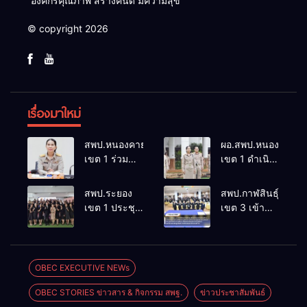
“องค์กรคุณภาพ สร้างคนดี มีความสุข”
© copyright 2026
เรื่องมาใหม่
สพป.หนองคาย
ผอ.สพป.หนองคาย
เขต 1 ร่วม
เขต 1 ดำเนิน
ประชุมคณะ
กิจกรรมหน้า
กรรมการส่ง
เสาธง เคารพ
สพป.ระยอง
สพป.กาฬสินธุ์
เสริม
ธงชาติ สวด
เขต 1 ประชุม
เขต 3 เข้า
สวัสดิการและ
มนต์ไหว้พระ
ขับเคลื่อน
ร่วมการ
สวัสดิภาพครู
กล่าวคำ
ศูนย์พัฒนา
ประชุม
และบุคลากร
ปฏิญญาเขต
วิชาการภาษา
สัมมนา
ทางการศึกษา
สุจริต ร่วมร้อง
อังกฤษ มุ่งยก
แนวทางการ
OBEC EXECUTIVE NEWs
จังหวัด
เพลง “จำ
ระดับ
สร้างเครือ
หนองคาย
ขึ้นใจ”
OBEC STORIES ข่าวสาร & กิจกรรม สพฐ.
ข่าวประชาสัมพันธ์
สมรรถนะผู้
ข่ายความร่วม
ครั้งที่ 7/2569