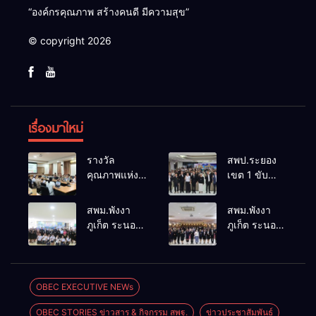
“องค์กรคุณภาพ สร้างคนดี มีความสุข”
© copyright 2026
เรื่องมาใหม่
รางวัล
สพป.ระยอง
คุณภาพแห่ง
เขต 1 ขับ
ชาติการ
เคลื่อน “สพฐ.
ป้องกันควบคุม
สร้างสรรค์
สพม.พังงา
สพม.พังงา
โรคและภัย
ปันสุข” เสริม
ภูเก็ต ระนอง
ภูเก็ต ระนอง
สุขภาพ
พลังผู้นำ
ลงพื้นที่
เร่งเสริมสร้าง
อ.อรัญประเทศ
นักเรียน สู่
ติดตาม
ความปลอดภัย
สถานศึกษา
ประเมินผล
ในสถานศึกษา
ปลอดภัยจาก
การดำเนิน
ยกระดับ
OBEC EXECUTIVE NEWs
ยาเสพติด
งานห้องเรียน
ศักยภาพ
OBEC STORIES ข่าวสาร & กิจกรรม สพฐ.
ข่าวประชาสัมพันธ์
พิเศษโรงเรียน
บุคลากร