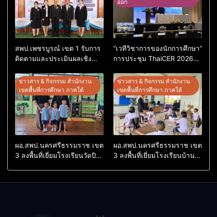
ออก
สพป.เพชรบูรณ์ เขต 1 รับการ
“เวทีวิชาการของนักการศึกษา”
ติดตามและประเมินผลเชิง
การประชุม ThaiCER 2026
ประจักษ์ คัดเลือก “ก.ต.ป.น.
Thailand International
ต้นแบบ” ระดับประเทศ รุ่นที่ 3
Conference on Education
ข่าวสาร & กิจกรรม สำนักงาน
ข่าวสาร & กิจกรรม สำนักงาน
ประจำปีงบประมาณ พ.ศ.
Research (ThaiCER) 2026
เขตพื้นที่การศึกษา ภาคใต้
เขตพื้นที่การศึกษา ภาคใต้
2569
ผอ.สพป.นครศรีธรรมราช เขต
ผอ.สพป.นครศรีธรรมราช เขต
3 ลงพื้นที่เยี่ยมโรงเรียนวัดปิยา
3 ลงพื้นที่เยี่ยมโรงเรียนบ้าน
ราม อำเภอปากพนัง
บางเนียน อำเภอปากพนัง