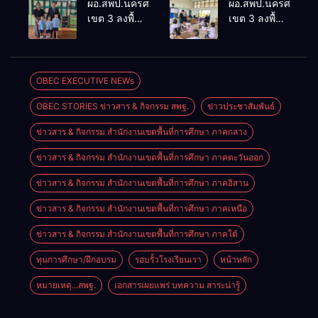
ผอ.สพป.นครศรีธรรมราช
ผอ.สพป.นครศรีธรร
เชิงประจักษ์
ThaiCER
เขต 3 ลงพื้นที่
เขต 3 ลงพื้นที่
คัดเลือก
2026
เยี่ยมโรงเรียน
เยี่ยมโรงเรียน
“ก.ต.ป.น.
Thailand
วัดปิยาราม
บ้านบางเนียน
ต้นแบบ”
International
อำเภอ
อำเภอ
ระดับประเทศ
Conference
ปากพนัง
ปากพนัง
OBEC EXECUTIVE NEWs
รุ่นที่ 3 ประจำ
on Education
ปีงบประมาณ
Research
OBEC STORIES ข่าวสาร & กิจกรรม สพฐ.
ข่าวประชาสัมพันธ์
พ.ศ. 2569
(ThaiCER)
2026
ข่าวสาร & กิจกรรม สำนักงานเขตพื้นที่การศึกษา ภาคกลาง
ข่าวสาร & กิจกรรม สำนักงานเขตพื้นที่การศึกษา ภาคตะวันออก
ข่าวสาร & กิจกรรม สำนักงานเขตพื้นที่การศึกษา ภาคอิสาน
ข่าวสาร & กิจกรรม สำนักงานเขตพื้นที่การศึกษา ภาคเหนือ
ข่าวสาร & กิจกรรม สำนักงานเขตพื้นที่การศึกษา ภาคใต้
ทุนการศึกษา/ฝึกอบรม
รอบรั้วโรงเรียนเรา
หน้าหลัก
หมายเหตุ...สพฐ.
เอกสารเผยแพร่ บทความ สาระน่ารู้