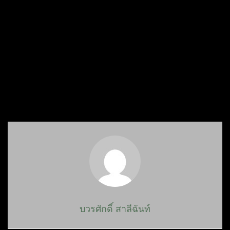
บวรศักดิ์ สาลีฉันท์