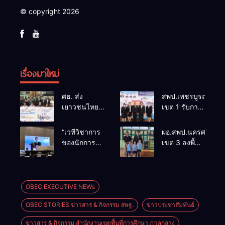
© copyright 2026
เรื่องมาใหม่
ศธ. ส่ง
สพป.เพชรบูรณ์
เยาวชนไทย
เขต 1 รับการ
ทุน ODOS –
ติดตามและ
TS69 สู่
ประเมินผล
“เวทีวิชาการ
ผอ.สพป.นครศรีธรร
มหาวิทยาลัย
เชิงประจักษ์
ของนักการ
เขต 3 ลงพื้นที่
ชั้นนำในสห
คัดเลือก
ศึกษา” การ
เยี่ยมโรงเรียน
ราช
“ก.ต.ป.น.
ประชุม
วัดปิยาราม
อาณาจักร
ต้นแบบ”
ThaiCER
อำเภอ
หนุนสร้างคน
ระดับประเทศ
2026
ปากพนัง
OBEC EXECUTIVE NEWs
คุณภาพพร้อม
รุ่นที่ 3 ประจำ
Thailand
กลับมาพัฒนา
ปีงบประมาณ
OBEC STORIES ข่าวสาร & กิจกรรม สพฐ.
ข่าวประชาสัมพันธ์
International
ประเทศ
พ.ศ. 2569
Conference
ข่าวสาร & กิจกรรม สำนักงานเขตพื้นที่การศึกษา ภาคกลาง