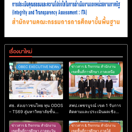
เรื่องมาใหม่
ข่าวสาร & กิจกรรม สำนักงาน
OBEC EXECUTIVE NEWs
เขตพื้นที่การศึกษา ภาคเหนือ
ศธ. ส่งเยาวชนไทย ทุน ODOS
สพป.เพชรบูรณ์ เขต 1 รับการ
– TS69 สู่มหาวิทยาลัยชั้นนำ
ติดตามและประเมินผลเชิง
ในสหราชอาณาจักรหนุนสร้าง
ประจักษ์ คัดเลือก “ก.ต.ป.น.
คนคุณภาพพร้อมกลับมา
ต้นแบบ” ระดับประเทศ รุ่นที่ 3
ข่าวสาร & กิจกรรม สำนักงาน
ข่าวสาร & กิจกรรม สำนักงาน
พัฒนาประเทศ
ประจำปีงบประมาณ พ.ศ.
เขตพื้นที่การศึกษา ภาคตะวัน
เขตพื้นที่การศึกษา ภาคใต้