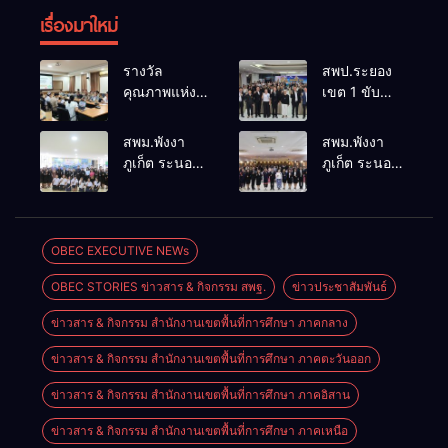
เรื่องมาใหม่
รางวัล
สพป.ระยอง
คุณภาพแห่ง
เขต 1 ขับ
ชาติการ
เคลื่อน “สพฐ.
ป้องกันควบคุม
สร้างสรรค์
สพม.พังงา
สพม.พังงา
โรคและภัย
ปันสุข” เสริม
ภูเก็ต ระนอง
ภูเก็ต ระนอง
สุขภาพ
พลังผู้นำ
ลงพื้นที่
เร่งเสริมสร้าง
อ.อรัญประเทศ
นักเรียน สู่
ติดตาม
ความปลอดภัย
สถานศึกษา
ประเมินผล
ในสถานศึกษา
ปลอดภัยจาก
การดำเนิน
ยกระดับ
OBEC EXECUTIVE NEWs
ยาเสพติด
งานห้องเรียน
ศักยภาพ
OBEC STORIES ข่าวสาร & กิจกรรม สพฐ.
ข่าวประชาสัมพันธ์
พิเศษโรงเรียน
บุคลากร
สตรีพังงา
สร้างเครือ
ข่าวสาร & กิจกรรม สำนักงานเขตพื้นที่การศึกษา ภาคกลาง
ข่ายคุ้มครองผู้
เรียนอย่าง
ข่าวสาร & กิจกรรม สำนักงานเขตพื้นที่การศึกษา ภาคตะวันออก
ยั่งยืน
ข่าวสาร & กิจกรรม สำนักงานเขตพื้นที่การศึกษา ภาคอิสาน
ข่าวสาร & กิจกรรม สำนักงานเขตพื้นที่การศึกษา ภาคเหนือ