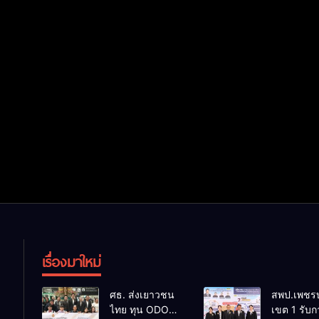
เรื่องมาใหม่
ศธ. ส่งเยาวชน
สพป.เพชรบ
ไทย ทุน ODOS
เขต 1 รับก