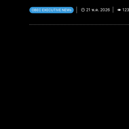
21 พ.ค. 2026
12
OBEC EXECUTIVE NEWs