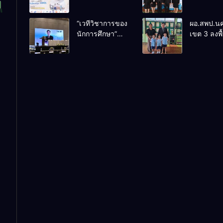
– TS69 สู่
ติดตามแล
มหาวิทยาลัยชั้น
ประเมินผล
“เวทีวิชาการของ
ผอ.สพป.น
นำในสหราช
ประจักษ์ คั
นักการศึกษา”
เขต 3 ลงพื้
อาณาจักรหนุน
“ก.ต.ป.น.
การประชุม
เยี่ยมโรงเร
สร้างคนคุณภาพ
ต้นแบบ” ร
ThaiCER 2026
ปิยาราม อ
พร้อมกลับมา
ประเทศ รุ่น
Thailand
ปากพนัง
พัฒนาประเทศ
ประจำ
International
ปีงบประม
Conference on
พ.ศ. 2569
Education
Research
(ThaiCER)
2026