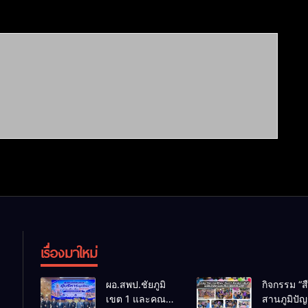
เรื่องมาใหม่
ผอ.สพป.ชัยภูมิ
กิจกรรม “ส
เขต 1 และคณะ
สานภูมิปั