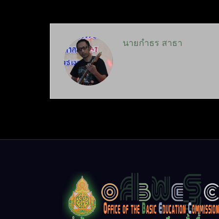
นายกำธร สาธา