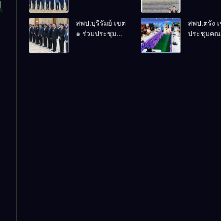
ร่วมการประชุม
ล้านนาวิถี 
สัมมนาทาง
แห่งการเรีย
สพป.บุรีรัมย์ เขต
สพป.ตรัง 
วิชาการ “ผู้
โรงเรียนบ้
๑ ร่วมประชุม
ประชุมคณ
บริหารยุคใหม่นำ
พระเนตร 
สัมมนา “ผู้
กรรมการบ
การศึกษาไทยสู่
ปีการศึกษา
บริหารยุคใหม่
เงินทุนการ
อนาคต” ประจำ
2569
นำการศึกษาไทย
60 ปี ครอง
เขตตรวจ
สู่อนาคต” เขต
ประจำปี 2
ราชการที่ 13
ตรวจราชการที่
๑๓