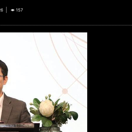
26
157