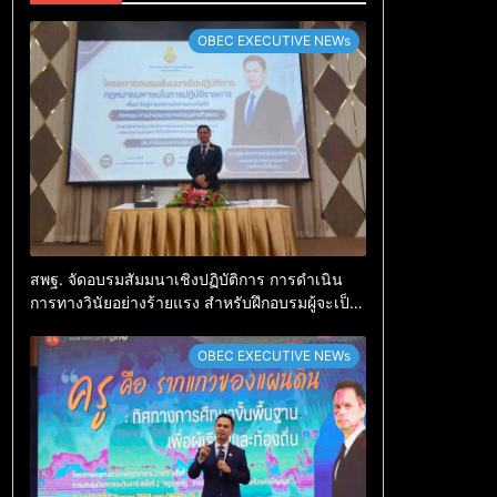
OBEC EXECUTIVE NEWs
สพฐ. จัดอบรมสัมมนาเชิงปฏิบัติการ การดำเนิน
การทางวินัยอย่างร้ายแรง สำหรับฝึกอบรมผู้จะเป็น
กรรมการสอบสวน (ตามหลักสูตร ก.ค.ศ.)
OBEC EXECUTIVE NEWs