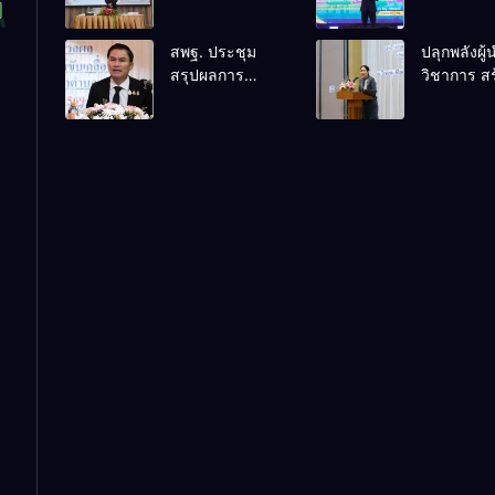
ปฏิบัติการ การ
ดิน” ขับเคล
ดำเนินการทาง
การศึกษาช
สพฐ. ประชุม
ปลุกพลังผู
วินัยอย่างร้าย
เชื่อม
สรุปผลการ
วิชาการ สร
แรง สำหรับฝึก
เทคโนโลยี
ดำเนินงานศูนย์
เครือข่ายน
อบรมผู้จะเป็น
ชุมชน สร้าง
ขับเคลื่อน
เข้มแข็ง ขั
กรรมการ
เรียนเต็ม
โครงการ
เคลื่อนคุ
สอบสวน (ตาม
ศักยภาพ
โรงเรียนคุณภาพ
การศึกษาสู่
หลักสูตร ก.ค.ศ.)
ประจำตำบล
อนาคต
เตรียมต่อยอดสู่
การขับเคลื่อน
คุณภาพการ
ศึกษาปี 2570