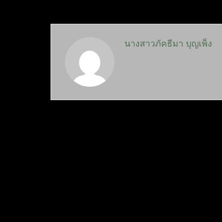
นางสาวภัคธีมา บุญเพ็ง