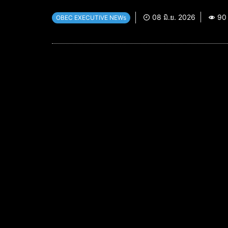
08 มิ.ย. 2026
90
OBEC EXECUTIVE NEWs