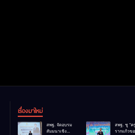
เรื่องมาใหม่
สพฐ. จัดอบรม
สพฐ. ชู “คร
สัมมนาเชิง
รากแก้วขอ