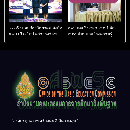
โรงเรียนอมก๋อยวิทยาคม สังกัด
สพป.ฉะเชิงเทรา เขต 1 จัด
สพม.เชียงใหม่ คว้ารางวัลชนะ
อบรมสัมมนาสร้างความรู้
เลิศและรองชนะเลิศ การ
ความเข้าใจหลักเกณฑ์และวิธี
แข่งขันทักษะวิชาการนักเรียน
การประเมินตำแหน่ง ขอมี
ระดับ สพฐ.
วิทยฐานะเชี่ยวชาญเกณฑ์ใหม่
(PA)
“องค์กรคุณภาพ สร้างคนดี มีความสุข”