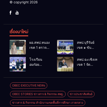
© copyright 2026
เรื่องมาใหม่
ผอ.สพป.หนองคาย
สพป.บุรีรัมย์
เขต 1 ตรวจ
เขต ๑ ขับ
เยี่ยมและ
เคลื่อน
กำลังใจใน
โรงเรียน
โรงเรียน
สพป.ฉะเชิงเทรา
การจัดการ
ขนาดเล็กด้วย
อมก๋อย
เขต 1 จัด
เรียนการสอน
เทคโนโลยี
วิทยาคม
อบรมสัมมนา
โรงเรียน
ดิจิทัลและ
สังกัด
สร้างความรู้
อนุบาลอรุณ
ปัญญา
สพม.เชียงใหม่
ความเข้าใจ
รังษี
ประดิษฐ์
คว้ารางวัล
หลักเกณฑ์
OBEC EXECUTIVE NEWs
ชนะเลิศและ
และวิธีการ
OBEC STORIES ข่าวสาร & กิจกรรม สพฐ.
ข่าวประชาสัมพันธ์
รองชนะเลิศ
ประเมิน
การแข่งขัน
ตำแหน่ง ขอมี
ข่าวสาร & กิจกรรม สำนักงานเขตพื้นที่การศึกษา ภาคกลาง
ทักษะวิชาการ
วิทยฐานะ