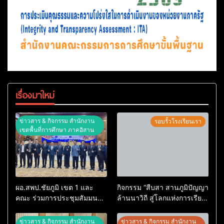
เรื่องมาใหม่
ข่าวสาร & กิจกรรม สำนักงาน
รอบรั้วโรงเรียนเรา
เขตพื้นที่การศึกษา ภาคอิสาน
ผอ.สพป.ชัยภูมิ เขต 1 และ
กิจกรรม “สืบสา สานภูมิปัญญา
คณะ ร่วมการประชุมสัมมนา
ล้านนาวิถี สู่โลกแห่งการเรียน
ทางวิชาการ “ผู้บริหารยุคใหม่
รู้” โรงเรียนบ้านสันพระเนตร
นำการศึกษาไทยสู่อนาคต”
ประจำปีการศึกษา 2569
ข่าวสาร & กิจกรรม สำนักงาน
ข่าวสาร & กิจกรรม สำนักงาน