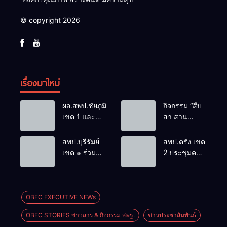
© copyright 2026
เรื่องมาใหม่
ผอ.สพป.ชัยภูมิ
กิจกรรม “สืบ
เขต 1 และ
สา สาน
คณะ ร่วมการ
ภูมิปัญญา
ประชุม
ล้านนาวิถี สู่
สพป.บุรีรัมย์
สพป.ตรัง เขต
สัมมนาทาง
โลกแห่งการ
เขต ๑ ร่วม
2 ประชุมคณะ
วิชาการ “ผู้
เรียนรู้”
ประชุม
กรรมการ
บริหารยุคใหม่
โรงเรียนบ้าน
สัมมนา “ผู้
บริหารเงินทุน
นำการศึกษา
สันพระเนตร
บริหารยุคใหม่
การศึกษา 60
ไทยสู่อนาคต”
ประจำปีการ
นำการศึกษา
ปี ครองราชย์
OBEC EXECUTIVE NEWs
ประจำเขต
ศึกษา 2569
ไทยสู่อนาคต”
ประจำปี
ตรวจราชการ
OBEC STORIES ข่าวสาร & กิจกรรม สพฐ.
ข่าวประชาสัมพันธ์
เขตตรวจ
2569
ที่ 13
ราชการที่ ๑๓