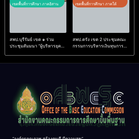
ประจำเขตตรวจราชการที่ 13
เขตพื้นที่การศึกษา ภาคอิสาน
เขตพื้นที่การศึกษา ภาคใต้
สพป.บุรีรัมย์ เขต ๑ ร่วม
สพป.ตรัง เขต 2 ประชุมคณะ
ประชุมสัมมนา “ผู้บริหารยุค
กรรมการบริหารเงินทุนการ
ใหม่ นำการศึกษาไทยสู่
ศึกษา 60 ปี ครองราชย์
อนาคต” เขตตรวจราชการที่
ประจำปี 2569
๑๓
“องค์กรคุณภาพ สร้างคนดี มีความสุข”