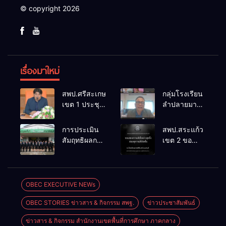
© copyright 2026
เรื่องมาใหม่
สพป.ศรีสะเกษ
กลุ่มโรงเรียน
เขต 1 ประชุม
ลำปลายมาศ
เตรียมการ
๔ PLC ขับ
จัดการ
เคลื่อน RT,
การประเมิน
สพป.สระแก้ว
แข่งขันงาน
NT, O-NET
สัมฤทธิผลการ
เขต 2 ขอ
ศิลปหัตถกรรม
ผ่านระบบ
ปฏิบัติงานใน
แสดงความ
นักเรียน ครั้งที่
Online
หน้าที่
เสียใจอย่างสุด
74 ปีการ
พัฒนาการ
ซึ้ง 7 สิงหาคม
ศึกษา 2569
ศึกษา
2569
OBEC EXECUTIVE NEWs
ตำแหน่ง รอง
OBEC STORIES ข่าวสาร & กิจกรรม สพฐ.
ข่าวประชาสัมพันธ์
ผู้อำนวยการ
สถานศึกษา
ข่าวสาร & กิจกรรม สำนักงานเขตพื้นที่การศึกษา ภาคกลาง