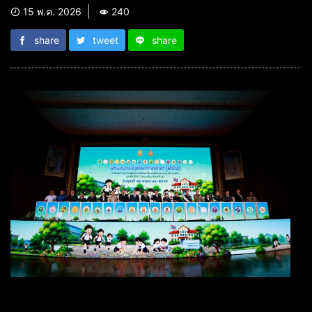
15 พ.ค. 2026
240
share
tweet
share