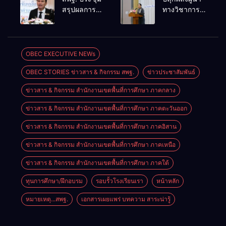
การทางวินัย
ศึกษาชาติ
สรุปผลการ
ทางวิชาการ
อย่างร้ายแรง
เชื่อม
ดำเนินงาน
สร้างเครือ
สำหรับฝึก
เทคโนโลยี-
ศูนย์ขับ
ข่ายนิเทศเข้ม
อบรมผู้จะเป็น
ชุมชน สร้างผู้
เคลื่อน
แข็ง ขับ
กรรมการ
เรียนเต็ม
โครงการ
เคลื่อน
OBEC EXECUTIVE NEWs
สอบสวน
ศักยภาพ
โรงเรียน
คุณภาพการ
(ตามหลักสูตร
OBEC STORIES ข่าวสาร & กิจกรรม สพฐ.
ข่าวประชาสัมพันธ์
คุณภาพ
ศึกษาสู่
ก.ค.ศ.)
ประจำตำบล
อนาคต
ข่าวสาร & กิจกรรม สำนักงานเขตพื้นที่การศึกษา ภาคกลาง
เตรียมต่อยอด
สู่การขับ
ข่าวสาร & กิจกรรม สำนักงานเขตพื้นที่การศึกษา ภาคตะวันออก
เคลื่อน
คุณภาพการ
ข่าวสาร & กิจกรรม สำนักงานเขตพื้นที่การศึกษา ภาคอิสาน
ศึกษาปี 2570
ข่าวสาร & กิจกรรม สำนักงานเขตพื้นที่การศึกษา ภาคเหนือ
ข่าวสาร & กิจกรรม สำนักงานเขตพื้นที่การศึกษา ภาคใต้
ทุนการศึกษา/ฝึกอบรม
รอบรั้วโรงเรียนเรา
หน้าหลัก
หมายเหตุ...สพฐ.
เอกสารเผยแพร่ บทความ สาระน่ารู้