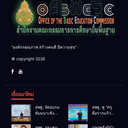
“องค์กรคุณภาพ สร้างคนดี มีความสุข”
© copyright 2026
เรื่องมาใหม่
สพฐ. จัดอบรม
สพฐ. ชู “ครู
สัมมนาเชิง
คือรากแก้ว
ปฏิบัติการ
ของแผ่นดิน”
การดำเนิน
ขับเคลื่อนการ
สพฐ. ประชุม
ปลุกพลังผู้นำ