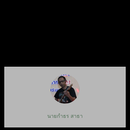
นายกำธร สาธา