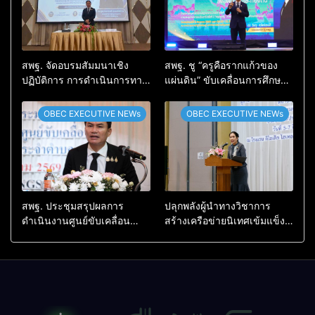
สพฐ. จัดอบรมสัมมนาเชิง
สพฐ. ชู “ครูคือรากแก้วของ
ปฏิบัติการ การดำเนินการทาง
แผ่นดิน” ขับเคลื่อนการศึกษา
วินัยอย่างร้ายแรง สำหรับฝึก
ชาติ เชื่อมเทคโนโลยี-ชุมชน
อบรมผู้จะเป็นกรรมการ
สร้างผู้เรียนเต็มศักยภาพ
OBEC EXECUTIVE NEWs
OBEC EXECUTIVE NEWs
สอบสวน (ตามหลักสูตร
ก.ค.ศ.)
สพฐ. ประชุมสรุปผลการ
ปลุกพลังผู้นำทางวิชาการ
ดำเนินงานศูนย์ขับเคลื่อน
สร้างเครือข่ายนิเทศเข้มแข็ง
โครงการโรงเรียนคุณภาพ
ขับเคลื่อนคุณภาพการศึกษาสู่
ประจำตำบล เตรียมต่อยอดสู่
อนาคต
การขับเคลื่อนคุณภาพการ
ศึกษาปี 2570