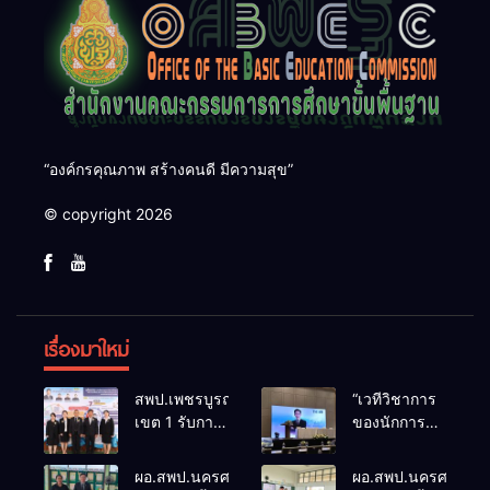
“องค์กรคุณภาพ สร้างคนดี มีความสุข”
© copyright 2026
เรื่องมาใหม่
สพป.เพชรบูรณ์
“เวทีวิชาการ
เขต 1 รับการ
ของนักการ
ติดตามและ
ศึกษา” การ
ประเมินผล
ประชุม
ผอ.สพป.นครศรีธรรมราช
ผอ.สพป.นครศรีธรร