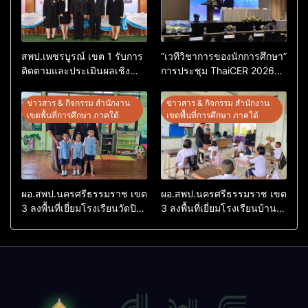
สพป.เพชรบูรณ์ เขต 1 รับการ
“เวทีวิชาการของนักการศึกษา”
ติดตามและประเมินผลเชิง
การประชุม ThaiCER 2026
ประจักษ์ คัดเลือก “ก.ต.ป.น.
Thailand International
ต้นแบบ” ระดับประเทศ รุ่นที่ 3
Conference on Education
ข่าวสาร & กิจกรรม สำนักงาน
ข่าวสาร & กิจกรรม สำนักงาน
ประจำปีงบประมาณ พ.ศ.
Research (ThaiCER) 2026
เขตพื้นที่การศึกษา ภาคใต้
เขตพื้นที่การศึกษา ภาคใต้
2569
ผอ.สพป.นครศรีธรรมราช เขต
ผอ.สพป.นครศรีธรรมราช เขต
3 ลงพื้นที่เยี่ยมโรงเรียนวัดปิยา
3 ลงพื้นที่เยี่ยมโรงเรียนบ้าน
ราม อำเภอปากพนัง
บางเนียน อำเภอปากพนัง