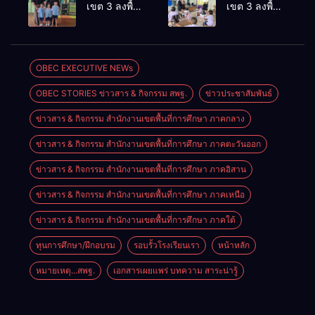
เชิงประจักษ์
ThaiCER
เขต 3 ลงพื้นที่
เขต 3 ลงพื้นที่
คัดเลือก
2026
เยี่ยมโรงเรียน
เยี่ยมโรงเรียน
“ก.ต.ป.น.
Thailand
วัดปิยาราม
บ้านบางเนียน
ต้นแบบ”
International
อำเภอ
อำเภอ
ระดับประเทศ
Conference
ปากพนัง
ปากพนัง
OBEC EXECUTIVE NEWs
รุ่นที่ 3 ประจำ
on Education
ปีงบประมาณ
Research
OBEC STORIES ข่าวสาร & กิจกรรม สพฐ.
ข่าวประชาสัมพันธ์
พ.ศ. 2569
(ThaiCER)
2026
ข่าวสาร & กิจกรรม สำนักงานเขตพื้นที่การศึกษา ภาคกลาง
ข่าวสาร & กิจกรรม สำนักงานเขตพื้นที่การศึกษา ภาคตะวันออก
ข่าวสาร & กิจกรรม สำนักงานเขตพื้นที่การศึกษา ภาคอิสาน
ข่าวสาร & กิจกรรม สำนักงานเขตพื้นที่การศึกษา ภาคเหนือ
ข่าวสาร & กิจกรรม สำนักงานเขตพื้นที่การศึกษา ภาคใต้
ทุนการศึกษา/ฝึกอบรม
รอบรั้วโรงเรียนเรา
หน้าหลัก
หมายเหตุ...สพฐ.
เอกสารเผยแพร่ บทความ สาระน่ารู้