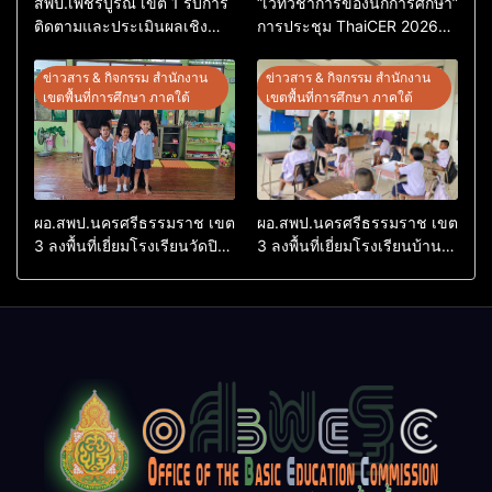
สพป.เพชรบูรณ์ เขต 1 รับการ
“เวทีวิชาการของนักการศึกษา”
ติดตามและประเมินผลเชิง
การประชุม ThaiCER 2026
ประจักษ์ คัดเลือก “ก.ต.ป.น.
Thailand International
ต้นแบบ” ระดับประเทศ รุ่นที่ 3
Conference on Education
ข่าวสาร & กิจกรรม สำนักงาน
ข่าวสาร & กิจกรรม สำนักงาน
ประจำปีงบประมาณ พ.ศ.
Research (ThaiCER) 2026
เขตพื้นที่การศึกษา ภาคใต้
เขตพื้นที่การศึกษา ภาคใต้
2569
ผอ.สพป.นครศรีธรรมราช เขต
ผอ.สพป.นครศรีธรรมราช เขต
3 ลงพื้นที่เยี่ยมโรงเรียนวัดปิยา
3 ลงพื้นที่เยี่ยมโรงเรียนบ้าน
ราม อำเภอปากพนัง
บางเนียน อำเภอปากพนัง