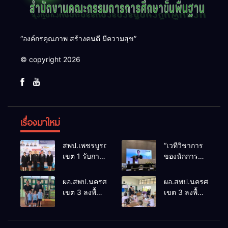
“องค์กรคุณภาพ สร้างคนดี มีความสุข”
© copyright 2026
เรื่องมาใหม่
สพป.เพชรบูรณ์
“เวทีวิชาการ
เขต 1 รับการ
ของนักการ
ติดตามและ
ศึกษา” การ
ประเมินผล
ประชุม
ผอ.สพป.นครศรีธรรมราช
ผอ.สพป.นครศรีธรร
เชิงประจักษ์
ThaiCER
เขต 3 ลงพื้นที่
เขต 3 ลงพื้นที่
คัดเลือก
2026
เยี่ยมโรงเรียน
เยี่ยมโรงเรียน
“ก.ต.ป.น.
Thailand
วัดปิยาราม
บ้านบางเนียน
ต้นแบบ”
International
อำเภอ
อำเภอ