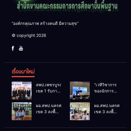
“องค์กรคุณภาพ สร้างคนดี มีความสุข”
© copyright 2026
เรื่องมาใหม่
สพป.เพชรบูรณ์
“เวทีวิชาการ
เขต 1 รับการ
ของนักการ
ติดตามและ
ศึกษา” การ
ประเมินผล
ประชุม
ผอ.สพป.นครศรีธรรมราช
ผอ.สพป.นครศรีธรร
เชิงประจักษ์
ThaiCER
เขต 3 ลงพื้นที่
เขต 3 ลงพื้นที่
คัดเลือก
2026
เยี่ยมโรงเรียน
เยี่ยมโรงเรียน
“ก.ต.ป.น.
Thailand
วัดปิยาราม
บ้านบางเนียน
ต้นแบบ”
International
อำเภอ
อำเภอ