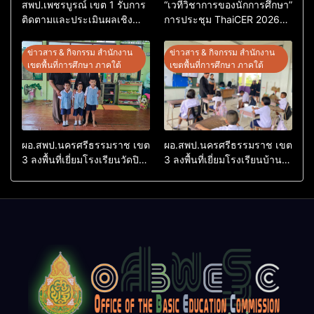
สพป.เพชรบูรณ์ เขต 1 รับการ
“เวทีวิชาการของนักการศึกษา”
ติดตามและประเมินผลเชิง
การประชุม ThaiCER 2026
ประจักษ์ คัดเลือก “ก.ต.ป.น.
Thailand International
ต้นแบบ” ระดับประเทศ รุ่นที่ 3
Conference on Education
ข่าวสาร & กิจกรรม สำนักงาน
ข่าวสาร & กิจกรรม สำนักงาน
ประจำปีงบประมาณ พ.ศ.
Research (ThaiCER) 2026
เขตพื้นที่การศึกษา ภาคใต้
เขตพื้นที่การศึกษา ภาคใต้
2569
ผอ.สพป.นครศรีธรรมราช เขต
ผอ.สพป.นครศรีธรรมราช เขต
3 ลงพื้นที่เยี่ยมโรงเรียนวัดปิยา
3 ลงพื้นที่เยี่ยมโรงเรียนบ้าน
ราม อำเภอปากพนัง
บางเนียน อำเภอปากพนัง