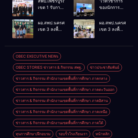
สพป.เพชรบูรณ์
“เวทีวิชาการ
เขต 1 รับการ
ของนักการ
ติดตามและ
ศึกษา” การ
ประเมินผล
ประชุม
ผอ.สพป.นครศรีธรรมราช
ผอ.สพป.นครศรีธรร
เชิงประจักษ์
ThaiCER
เขต 3 ลงพื้นที่
เขต 3 ลงพื้นที่
คัดเลือก
2026
เยี่ยมโรงเรียน
เยี่ยมโรงเรียน
“ก.ต.ป.น.
Thailand
วัดปิยาราม
บ้านบางเนียน
ต้นแบบ”
International
อำเภอ
อำเภอ
ระดับประเทศ
Conference
ปากพนัง
ปากพนัง
OBEC EXECUTIVE NEWs
รุ่นที่ 3 ประจำ
on Education
ปีงบประมาณ
Research
OBEC STORIES ข่าวสาร & กิจกรรม สพฐ.
ข่าวประชาสัมพันธ์
พ.ศ. 2569
(ThaiCER)
2026
ข่าวสาร & กิจกรรม สำนักงานเขตพื้นที่การศึกษา ภาคกลาง
ข่าวสาร & กิจกรรม สำนักงานเขตพื้นที่การศึกษา ภาคตะวันออก
ข่าวสาร & กิจกรรม สำนักงานเขตพื้นที่การศึกษา ภาคอิสาน
ข่าวสาร & กิจกรรม สำนักงานเขตพื้นที่การศึกษา ภาคเหนือ
ข่าวสาร & กิจกรรม สำนักงานเขตพื้นที่การศึกษา ภาคใต้
ทุนการศึกษา/ฝึกอบรม
รอบรั้วโรงเรียนเรา
หน้าหลัก