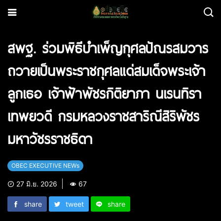
สพฐ. ร่วมพิธีบำเพ็ญกุศลปัณรสมวาร
ถวายเป็นพระราชกุศลแด่สมเด็จพระเจ้า
ลูกเธอ เจ้าฟ้าพัชรกิติยาภา นเรนทิรา
เทพยวดี กรมหลวงราชสาริณีสิริพัชร
มหาวัชรราชธิดา
OBEC EXECUTIVE NEWs
27 มิ.ย. 2026
67
share
tweet
share