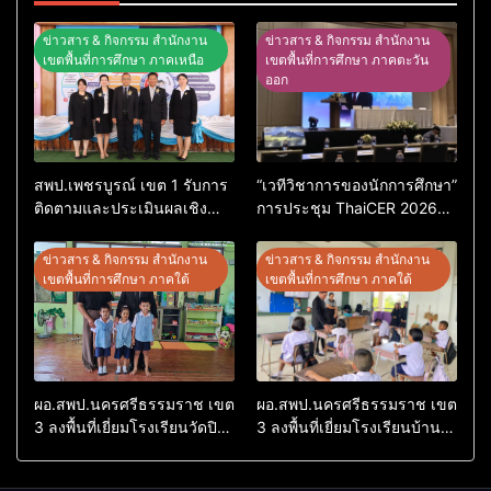
ข่าวสาร & กิจกรรม สำนักงาน
ข่าวสาร & กิจกรรม สำนักงาน
เขตพื้นที่การศึกษา ภาคเหนือ
เขตพื้นที่การศึกษา ภาคตะวัน
ออก
สพป.เพชรบูรณ์ เขต 1 รับการ
“เวทีวิชาการของนักการศึกษา”
ติดตามและประเมินผลเชิง
การประชุม ThaiCER 2026
ประจักษ์ คัดเลือก “ก.ต.ป.น.
Thailand International
ต้นแบบ” ระดับประเทศ รุ่นที่ 3
Conference on Education
ข่าวสาร & กิจกรรม สำนักงาน
ข่าวสาร & กิจกรรม สำนักงาน
ประจำปีงบประมาณ พ.ศ.
Research (ThaiCER) 2026
เขตพื้นที่การศึกษา ภาคใต้
เขตพื้นที่การศึกษา ภาคใต้
2569
ผอ.สพป.นครศรีธรรมราช เขต
ผอ.สพป.นครศรีธรรมราช เขต
3 ลงพื้นที่เยี่ยมโรงเรียนวัดปิยา
3 ลงพื้นที่เยี่ยมโรงเรียนบ้าน
ราม อำเภอปากพนัง
บางเนียน อำเภอปากพนัง