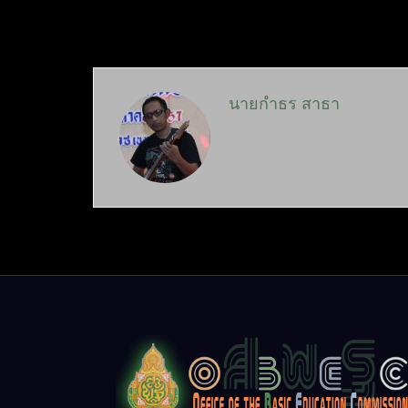
นายกำธร สาธา