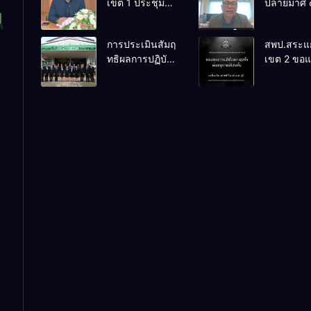
เขต 1 ประชุม
ปลายมาศ 
เตรียมการ
PLC ขับเคล
จัดการแข่งขัน
RT, NT, 
การประเมินสัมฤ
สพป.สระแก
งานศิลป
ผ่านระบบ
ทธิผลการปฏิบัติ
เขต 2 ขอ
หัตถกรรม
Online
งานในหน้าที่
ความเสียใ
นักเรียน ครั้งที่
พัฒนาการศึกษา
สุดซึ้ง 7 ส
74 ปีการศึกษา
ตำแหน่ง รองผู้
2569
2569
อำนวยการสถาน
ศึกษา