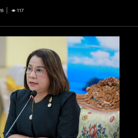
26
117