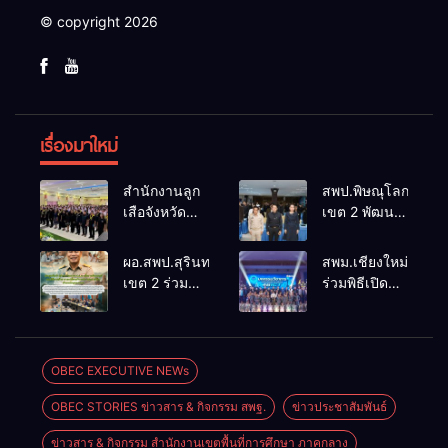
© copyright 2026
เรื่องมาใหม่
สำนักงานลูก
สพป.พิษณุโลก
เสือจังหวัด
เขต 2 พัฒนา
บุรีรัมย์ ร่วม
ผู้บริหารสถาน
กิจกรรมลูก
ศึกษาการ
ผอ.สพป.สุรินทร์
สพม.เชียงใหม่
เสือ เนตรนารี
บริหารจัดการ
เขต 2 ร่วมขับ
ร่วมพิธีเปิด
และยุวกาชาด
ศึกษายุคใหม่
เคลื่อน
มหกรรม
บำเพ็ญ
นโยบาย
วิชาการ
ประโยชน์
บุคคล ระดม
46ict
“รวมใจภักดี
สมองปรับปรุง
“สร้างสรรค์
OBEC EXECUTIVE NEWs
ถวายความ
หลักเกณฑ์
นวัตกรรมด้วย
อาลัยสมเด็จ
OBEC STORIES ข่าวสาร & กิจกรรม สพฐ.
ข่าวประชาสัมพันธ์
การย้าย-โอน
AI” ยกระดับ
พระพันปี
ข้าราชการ
การเรียนรู้
หลวง”
ข่าวสาร & กิจกรรม สำนักงานเขตพื้นที่การศึกษา ภาคกลาง