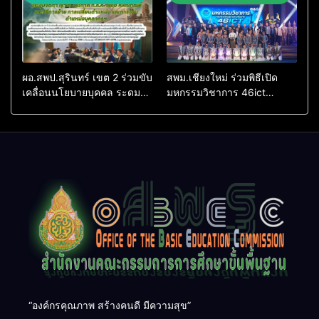
หลวง”
ผอ.สพป.สุรินทร์ เขต 2 ร่วมขับ
สพม.เชียงใหม่ ร่วมพิธีเปิด
เคลื่อนนโยบายบุคคล ระดม
มหกรรมวิชาการ 46ict
สมองปรับปรุงหลักเกณฑ์การ
“สร้างสรรค์นวัตกรรมด้วย AI”
ย้าย-โอนข้าราชการครูฯ ร่วม
ยกระดับการเรียนรู้เทคโนโลยี
กับ ก.ค.ศ.
และนวัตกรรมการศึกษา
“องค์กรคุณภาพ สร้างคนดี มีความสุข”