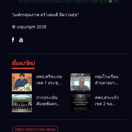
“องค์กรคุณภาพ สร้างคนดี มีความสุข”
© copyright 2026
เรื่องมาใหม่
สพป.ศรีสะเกษ
กลุ่มโรงเรียน
เขต 1 ประชุม
ลำปลายมาศ
เตรียมการ
๔ PLC ขับ
จัดการ
เคลื่อน RT,
การประเมิน
สพป.สระแก้ว
แข่งขันงาน
NT, O-NET
สัมฤทธิผลการ
เขต 2 ขอ
ศิลปหัตถกรรม
ผ่านระบบ
ปฏิบัติงานใน
แสดงความ
นักเรียน ครั้งที่
Online
หน้าที่
เสียใจอย่างสุด
74 ปีการ
พัฒนาการ
ซึ้ง 7 สิงหาคม
ศึกษา 2569
ศึกษา
2569
OBEC EXECUTIVE NEWs