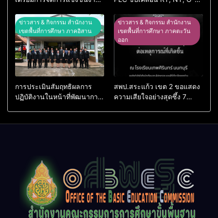
ศิลปหัตถกรรมนักเรียน ครั้งที่
NET ผ่านระบบ Online
74 ปีการศึกษา 2569
ข่าวสาร & กิจกรรม สำนักงาน
ข่าวสาร & กิจกรรม สำนักงาน
เขตพื้นที่การศึกษา ภาคอิสาน
เขตพื้นที่การศึกษา ภาคตะวัน
ออก
การประเมินสัมฤทธิผลการ
สพป.สระแก้ว เขต 2 ขอแสดง
ปฏิบัติงานในหน้าที่พัฒนาการ
ความเสียใจอย่างสุดซึ้ง 7
ศึกษา ตำแหน่ง รองผู้อำนวย
สิงหาคม 2569
การสถานศึกษา