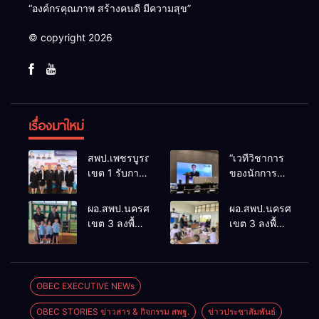
“องค์กรคุณภาพ สร้างคนดี มีความสุข”
© copyright 2026
เรื่องมาใหม่
สพป.เพชรบูรณ์
“เวทีวิชาการ
เขต 1 รับการ
ของนักการ
ติดตามและ
ศึกษา” การ
ประเมินผล
ประชุม
ผอ.สพป.นครศรีธรรมราช
ผอ.สพป.นครศรีธรร
เชิงประจักษ์
ThaiCER
เขต 3 ลงพื้นที่
เขต 3 ลงพื้นที่
คัดเลือก
2026
เยี่ยมโรงเรียน
เยี่ยมโรงเรียน
“ก.ต.ป.น.
Thailand
วัดปิยาราม
บ้านบางเนียน
ต้นแบบ”
International
อำเภอ
อำเภอ
ระดับประเทศ
Conference
ปากพนัง
ปากพนัง
OBEC EXECUTIVE NEWs
รุ่นที่ 3 ประจำ
on Education
ปีงบประมาณ
Research
OBEC STORIES ข่าวสาร & กิจกรรม สพฐ.
ข่าวประชาสัมพันธ์