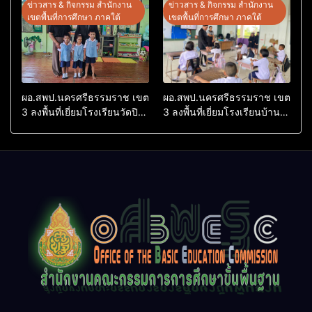
ต้นแบบ” ระดับประเทศ รุ่นที่ 3
Conference on Education
ข่าวสาร & กิจกรรม สำนักงาน
ข่าวสาร & กิจกรรม สำนักงาน
ประจำปีงบประมาณ พ.ศ.
Research (ThaiCER) 2026
เขตพื้นที่การศึกษา ภาคใต้
เขตพื้นที่การศึกษา ภาคใต้
2569
ผอ.สพป.นครศรีธรรมราช เขต
ผอ.สพป.นครศรีธรรมราช เขต
3 ลงพื้นที่เยี่ยมโรงเรียนวัดปิยา
3 ลงพื้นที่เยี่ยมโรงเรียนบ้าน
ราม อำเภอปากพนัง
บางเนียน อำเภอปากพนัง