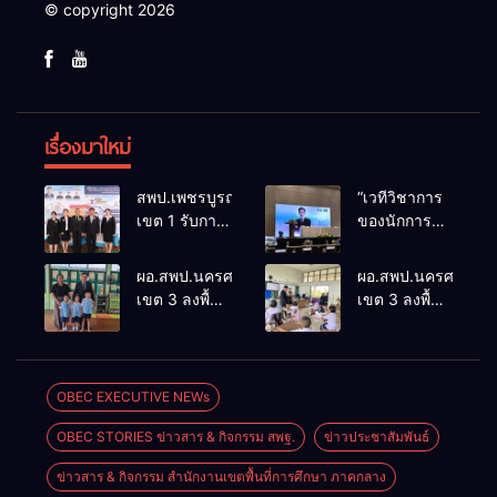
© copyright 2026
เรื่องมาใหม่
สพป.เพชรบูรณ์
“เวทีวิชาการ
เขต 1 รับการ
ของนักการ
ติดตามและ
ศึกษา” การ
ประเมินผล
ประชุม
ผอ.สพป.นครศรีธรรมราช
ผอ.สพป.นครศรีธรร
เชิงประจักษ์
ThaiCER
เขต 3 ลงพื้นที่
เขต 3 ลงพื้นที่
คัดเลือก
2026
เยี่ยมโรงเรียน
เยี่ยมโรงเรียน
“ก.ต.ป.น.
Thailand
วัดปิยาราม
บ้านบางเนียน
ต้นแบบ”
International
อำเภอ
อำเภอ
ระดับประเทศ
Conference
ปากพนัง
ปากพนัง
OBEC EXECUTIVE NEWs
รุ่นที่ 3 ประจำ
on Education
ปีงบประมาณ
Research
OBEC STORIES ข่าวสาร & กิจกรรม สพฐ.
ข่าวประชาสัมพันธ์
พ.ศ. 2569
(ThaiCER)
2026
ข่าวสาร & กิจกรรม สำนักงานเขตพื้นที่การศึกษา ภาคกลาง