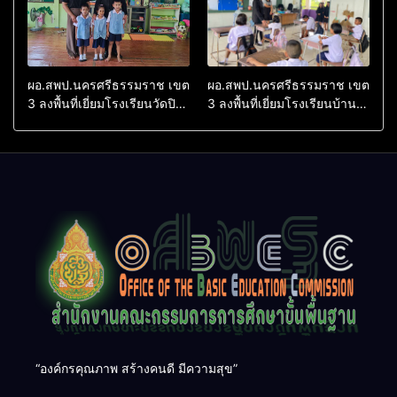
ผอ.สพป.นครศรีธรรมราช เขต
ผอ.สพป.นครศรีธรรมราช เขต
3 ลงพื้นที่เยี่ยมโรงเรียนวัดปิยา
3 ลงพื้นที่เยี่ยมโรงเรียนบ้าน
ราม อำเภอปากพนัง
บางเนียน อำเภอปากพนัง
“องค์กรคุณภาพ สร้างคนดี มีความสุข”