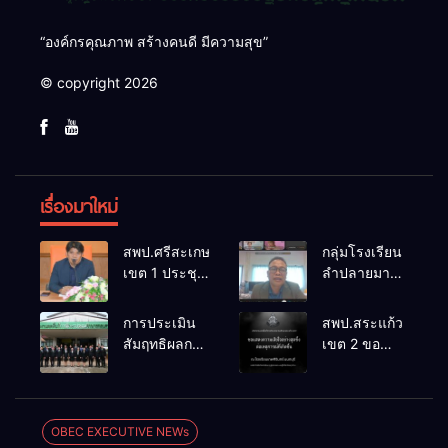
“องค์กรคุณภาพ สร้างคนดี มีความสุข”
© copyright 2026
เรื่องมาใหม่
สพป.ศรีสะเกษ
กลุ่มโรงเรียน
เขต 1 ประชุม
ลำปลายมาศ
เตรียมการ
๔ PLC ขับ
จัดการ
เคลื่อน RT,
การประเมิน
สพป.สระแก้ว
แข่งขันงาน
NT, O-NET
สัมฤทธิผลการ
เขต 2 ขอ
ศิลปหัตถกรรม
ผ่านระบบ
ปฏิบัติงานใน
แสดงความ
นักเรียน ครั้งที่
Online
หน้าที่
เสียใจอย่างสุด
74 ปีการ
พัฒนาการ
ซึ้ง 7 สิงหาคม
ศึกษา 2569
ศึกษา
2569
OBEC EXECUTIVE NEWs