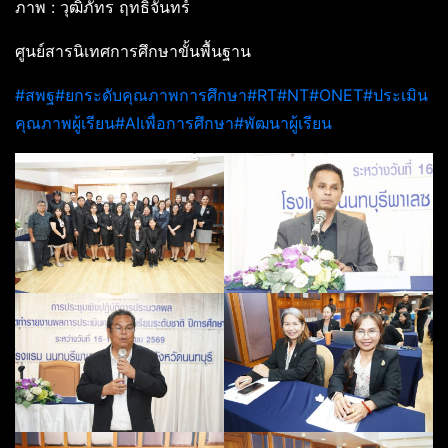
ภาพ : วุฒิภัทร ฤทธิจันทร์
ศูนย์สารนิเทศการศึกษาขั้นพื้นฐาน
#สพฐ
#ยกระดับคุณภาพการศึกษา
#RT
#NT
#ONET
#ประเมิน
คุณภาพผู้เรียน
#AIเพื่อการศึกษา
#พัฒนาผู้เรียน