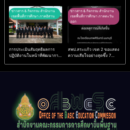
ศิลปหัตถกรรมนักเรียน ครั้งที่
NET ผ่านระบบ Online
74 ปีการศึกษา 2569
ข่าวสาร & กิจกรรม สำนักงาน
ข่าวสาร & กิจกรรม สำนักงาน
เขตพื้นที่การศึกษา ภาคอิสาน
เขตพื้นที่การศึกษา ภาคตะวัน
ออก
การประเมินสัมฤทธิผลการ
สพป.สระแก้ว เขต 2 ขอแสดง
ปฏิบัติงานในหน้าที่พัฒนาการ
ความเสียใจอย่างสุดซึ้ง 7
ศึกษา ตำแหน่ง รองผู้อำนวย
สิงหาคม 2569
การสถานศึกษา