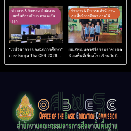
ในสหราชอาณาจักรหนุนสร้าง
ประจักษ์ คัดเลือก “ก.ต.ป.น.
คนคุณภาพพร้อมกลับมา
ต้นแบบ” ระดับประเทศ รุ่นที่ 3
ข่าวสาร & กิจกรรม สำนักงาน
ข่าวสาร & กิจกรรม สำนักงาน
พัฒนาประเทศ
ประจำปีงบประมาณ พ.ศ.
เขตพื้นที่การศึกษา ภาคตะวัน
เขตพื้นที่การศึกษา ภาคใต้
ออก
2569
“เวทีวิชาการของนักการศึกษา”
ผอ.สพป.นครศรีธรรมราช เขต
การประชุม ThaiCER 2026
3 ลงพื้นที่เยี่ยมโรงเรียนวัดปิยา
Thailand International
ราม อำเภอปากพนัง
Conference on Education
Research (ThaiCER) 2026