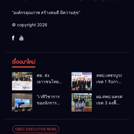
“องค์กรคุณภาพ สร้างคนดี มีความสุข”
© copyright 2026
เรื่องมาใหม่
ศธ. ส่ง
สพป.เพชรบูรณ์
เยาวชนไทย
เขต 1 รับการ
ทุน ODOS –
ติดตามและ
TS69 สู่
ประเมินผล
“เวทีวิชาการ
ผอ.สพป.นครศรีธรร
มหาวิทยาลัย
เชิงประจักษ์
ของนักการ
เขต 3 ลงพื้นที่
ชั้นนำในสห
คัดเลือก
ศึกษา” การ
เยี่ยมโรงเรียน
ราช
“ก.ต.ป.น.
ประชุม
วัดปิยาราม
อาณาจักร
ต้นแบบ”
ThaiCER
อำเภอ
หนุนสร้างคน
ระดับประเทศ
2026
ปากพนัง
OBEC EXECUTIVE NEWs
คุณภาพพร้อม
รุ่นที่ 3 ประจำ