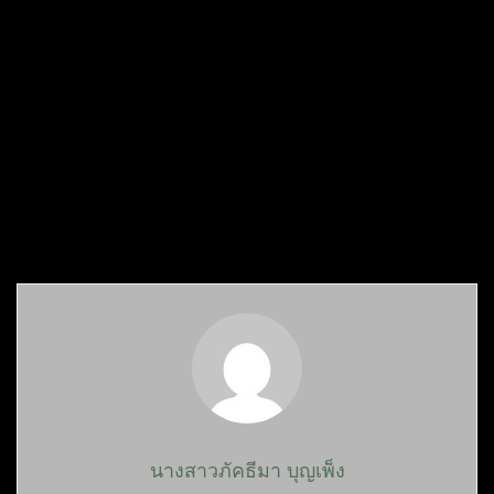
นางสาวภัคธีมา บุญเพ็ง