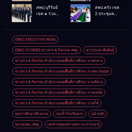
ประชุม
ล้านนาวิถี สู่
สพป.บุรีรัมย์
สพป.ตรัง เขต
สัมมนาทาง
โลกแห่งการ
เขต ๑ ร่วม
2 ประชุมคณะ
วิชาการ “ผู้
เรียนรู้”
ประชุม
กรรมการ
บริหารยุคใหม่
โรงเรียนบ้าน
สัมมนา “ผู้
บริหารเงินทุน
นำการศึกษา
สันพระเนตร
บริหารยุคใหม่
การศึกษา 60
ไทยสู่อนาคต”
ประจำปีการ
นำการศึกษา
ปี ครองราชย์
OBEC EXECUTIVE NEWs
ประจำเขต
ศึกษา 2569
ไทยสู่อนาคต”
ประจำปี
ตรวจราชการ
OBEC STORIES ข่าวสาร & กิจกรรม สพฐ.
ข่าวประชาสัมพันธ์
เขตตรวจ
2569
ที่ 13
ราชการที่ ๑๓
ข่าวสาร & กิจกรรม สำนักงานเขตพื้นที่การศึกษา ภาคกลาง
ข่าวสาร & กิจกรรม สำนักงานเขตพื้นที่การศึกษา ภาคตะวันออก
ข่าวสาร & กิจกรรม สำนักงานเขตพื้นที่การศึกษา ภาคอิสาน
ข่าวสาร & กิจกรรม สำนักงานเขตพื้นที่การศึกษา ภาคเหนือ
ข่าวสาร & กิจกรรม สำนักงานเขตพื้นที่การศึกษา ภาคใต้
ทุนการศึกษา/ฝึกอบรม
รอบรั้วโรงเรียนเรา
หน้าหลัก
หมายเหตุ...สพฐ.
เอกสารเผยแพร่ บทความ สาระน่ารู้