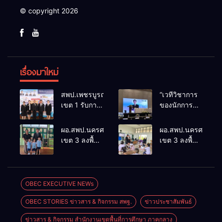
© copyright 2026
เรื่องมาใหม่
สพป.เพชรบูรณ์
“เวทีวิชาการ
เขต 1 รับการ
ของนักการ
ติดตามและ
ศึกษา” การ
ประเมินผล
ประชุม
ผอ.สพป.นครศรีธรรมราช
ผอ.สพป.นครศรีธรร
เชิงประจักษ์
ThaiCER
เขต 3 ลงพื้นที่
เขต 3 ลงพื้นที่
คัดเลือก
2026
เยี่ยมโรงเรียน
เยี่ยมโรงเรียน
“ก.ต.ป.น.
Thailand
วัดปิยาราม
บ้านบางเนียน
ต้นแบบ”
International
อำเภอ
อำเภอ
ระดับประเทศ
Conference
ปากพนัง
ปากพนัง
OBEC EXECUTIVE NEWs
รุ่นที่ 3 ประจำ
on Education
ปีงบประมาณ
Research
OBEC STORIES ข่าวสาร & กิจกรรม สพฐ.
ข่าวประชาสัมพันธ์
พ.ศ. 2569
(ThaiCER)
2026
ข่าวสาร & กิจกรรม สำนักงานเขตพื้นที่การศึกษา ภาคกลาง