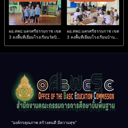
2569
ผอ.สพป.นครศรีธรรมราช เขต
ผอ.สพป.นครศรีธรรมราช เขต
3 ลงพื้นที่เยี่ยมโรงเรียนวัดปิยา
3 ลงพื้นที่เยี่ยมโรงเรียนบ้าน
ราม อำเภอปากพนัง
บางเนียน อำเภอปากพนัง
“องค์กรคุณภาพ สร้างคนดี มีความสุข”