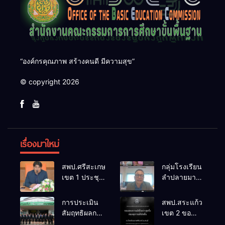
“องค์กรคุณภาพ สร้างคนดี มีความสุข”
© copyright 2026
เรื่องมาใหม่
สพป.ศรีสะเกษ
กลุ่มโรงเรียน
เขต 1 ประชุม
ลำปลายมาศ
เตรียมการ
๔ PLC ขับ
จัดการ
เคลื่อน RT,
การประเมิน
สพป.สระแก้ว
แข่งขันงาน
NT, O-NET
สัมฤทธิผลการ
เขต 2 ขอ
ศิลปหัตถกรรม
ผ่านระบบ
ปฏิบัติงานใน
แสดงความ