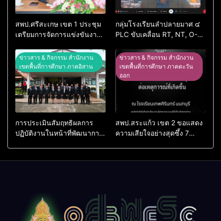
สพป.ศรีสะเกษ เขต 1 ประชุม
กลุ่มโรงเรียนลำปลายมาศ ๔
เตรียมการจัดการแข่งขันงาน
PLC ขับเคลื่อน RT, NT, O-
ศิลปหัตถกรรมนักเรียน ครั้งที่
NET ผ่านระบบ Online
74 ปีการศึกษา 2569
ข่าวสาร & กิจกรรม สำนักงาน
ข่าวสาร & กิจกรรม สำนักงาน
เขตพื้นที่การศึกษา ภาคอิสาน
เขตพื้นที่การศึกษา ภาคตะวัน
ออก
การประเมินสัมฤทธิผลการ
สพป.สระแก้ว เขต 2 ขอแสดง
ปฏิบัติงานในหน้าที่พัฒนาการ
ความเสียใจอย่างสุดซึ้ง 7
ศึกษา ตำแหน่ง รองผู้อำนวย
สิงหาคม 2569
การสถานศึกษา