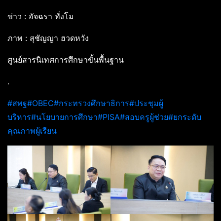
ข่าว : อัจฉรา ทั่งโม
ภาพ : สุชัญญา ฮวดหวัง
ศูนย์สารนิเทศการศึกษาขั้นพื้นฐาน
.
#สพฐ
#OBEC
#กระทรวงศึกษาธิการ
#ประชุมผู้
บริหาร
#นโยบายการศึกษา
#PISA
#สอบครูผู้ช่วย
#ยกระดับ
คุณภาพผู้เรียน