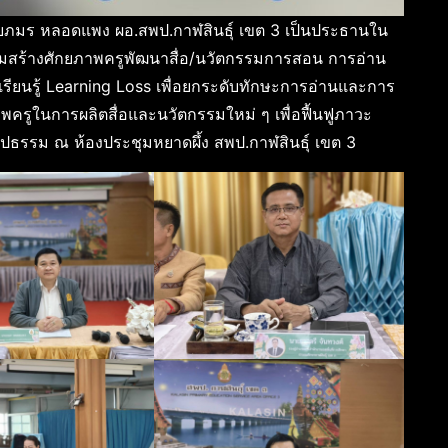
ายภมร หลอดแพง ผอ.สพป.กาฬสินธุ์ เขต 3 เป็นประธานใน
ร้างศักยภาพครูพัฒนาสื่อ/นวัตกรรมการสอน การอ่าน
ยนรู้ Learning Loss เพื่อยกระดับทักษะการอ่านและการ
าพครูในการผลิตสื่อและนวัตกรรมใหม่ ๆ เพื่อฟื้นฟูภาวะ
รูปธรรม ณ ห้องประชุมหยาดผึ้ง สพป.กาฬสินธุ์ เขต 3