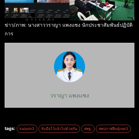
ข่าว/ภาพ: นางสาววราญา แพงแซง นักประชาสัมพันธ์ปฏิบัติ
การ
วราญา แพงแซง
tags:
kalasin3
จับมือไว้แล้วไปด้วยกัน
สพฐ.
สพปกาฬสินธุ์เขต3