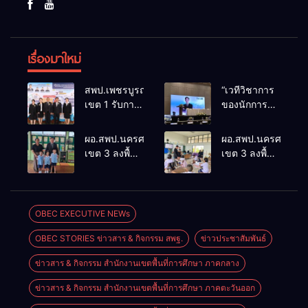
เรื่องมาใหม่
สพป.เพชรบูรณ์
“เวทีวิชาการ
เขต 1 รับการ
ของนักการ
ติดตามและ
ศึกษา” การ
ประเมินผล
ประชุม
ผอ.สพป.นครศรีธรรมราช
ผอ.สพป.นครศรีธรร
เชิงประจักษ์
ThaiCER
เขต 3 ลงพื้นที่
เขต 3 ลงพื้นที่
คัดเลือก
2026
เยี่ยมโรงเรียน
เยี่ยมโรงเรียน
“ก.ต.ป.น.
Thailand
วัดปิยาราม
บ้านบางเนียน
ต้นแบบ”
International
อำเภอ
อำเภอ
ระดับประเทศ
Conference
ปากพนัง
ปากพนัง
OBEC EXECUTIVE NEWs
รุ่นที่ 3 ประจำ
on Education
ปีงบประมาณ
Research
OBEC STORIES ข่าวสาร & กิจกรรม สพฐ.
ข่าวประชาสัมพันธ์
พ.ศ. 2569
(ThaiCER)
2026
ข่าวสาร & กิจกรรม สำนักงานเขตพื้นที่การศึกษา ภาคกลาง
ข่าวสาร & กิจกรรม สำนักงานเขตพื้นที่การศึกษา ภาคตะวันออก