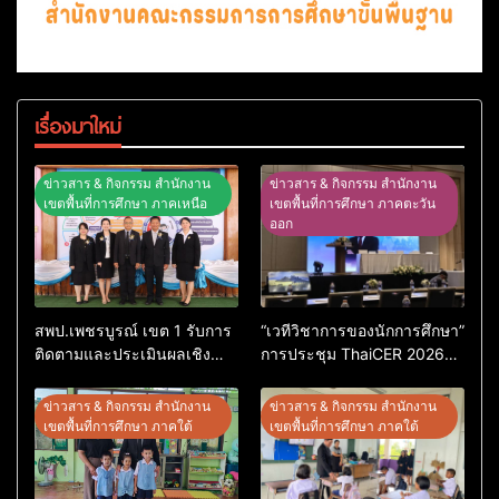
เรื่องมาใหม่
ข่าวสาร & กิจกรรม สำนักงาน
ข่าวสาร & กิจกรรม สำนักงาน
เขตพื้นที่การศึกษา ภาคเหนือ
เขตพื้นที่การศึกษา ภาคตะวัน
ออก
สพป.เพชรบูรณ์ เขต 1 รับการ
“เวทีวิชาการของนักการศึกษา”
ติดตามและประเมินผลเชิง
การประชุม ThaiCER 2026
ประจักษ์ คัดเลือก “ก.ต.ป.น.
Thailand International
ต้นแบบ” ระดับประเทศ รุ่นที่ 3
Conference on Education
ข่าวสาร & กิจกรรม สำนักงาน
ข่าวสาร & กิจกรรม สำนักงาน
ประจำปีงบประมาณ พ.ศ.
Research (ThaiCER) 2026
เขตพื้นที่การศึกษา ภาคใต้
เขตพื้นที่การศึกษา ภาคใต้
2569