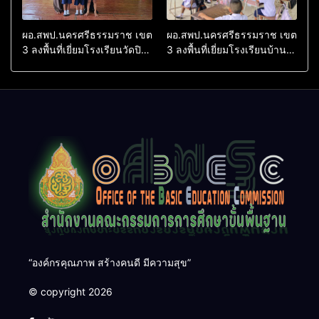
ผอ.สพป.นครศรีธรรมราช เขต
ผอ.สพป.นครศรีธรรมราช เขต
3 ลงพื้นที่เยี่ยมโรงเรียนวัดปิยา
3 ลงพื้นที่เยี่ยมโรงเรียนบ้าน
ราม อำเภอปากพนัง
บางเนียน อำเภอปากพนัง
“องค์กรคุณภาพ สร้างคนดี มีความสุข”
© copyright 2026