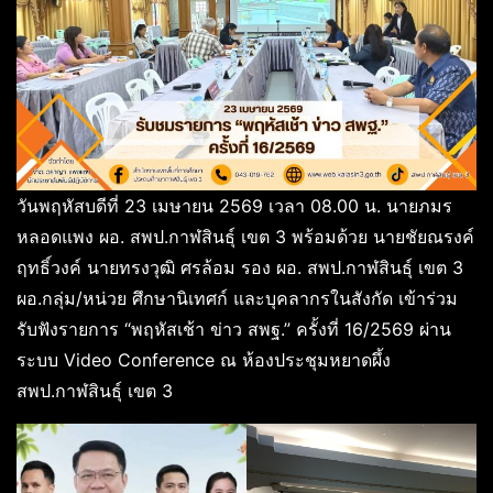
วันพฤหัสบดีที่ 23 เมษายน 2569 เวลา 08.00 น. นายภมร
หลอดแพง ผอ. สพป.กาฬสินธุ์ เขต 3 พร้อมด้วย นายชัยณรงค์
ฤทธิ์วงค์ นายทรงวุฒิ ศรล้อม รอง ผอ. สพป.กาฬสินธุ์ เขต 3
ผอ.กลุ่ม/หน่วย ศึกษานิเทศก์ และบุคลากรในสังกัด เข้าร่วม
รับฟังรายการ “พฤหัสเช้า ข่าว สพฐ.” ครั้งที่ 16/2569 ผ่าน
ระบบ Video Conference ณ ห้องประชุมหยาดผึ้ง
สพป.กาฬสินธุ์ เขต 3