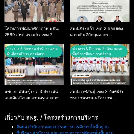
ปีงบประมาณ 2569
โครงการพัฒนาศักยภาพ พสน.
สพป.สระแก้ว เขต 2 ขอแสดง
2569 สพป.สระแก้ว เขต 2
ความยินดีกับบุคลากร
“ศึกษานิเทศก์”
ข่าวสาร & กิจกรรม สำนักงานเขต
ข่าวสาร & กิจกรรม สำนักงานเขต
พื้นที่การศึกษา ภาคอิสาน
พื้นที่การศึกษา ภาคอิสาน
สพป.กาฬสินธุ์ เขต 3 ประเมิน
สพป.กาฬสินธุ์ เขต 3 จัดพิธีรับ
และคัดเลือกผลงานครูและสถาน
พระราชทานเครื่องราช
ศึกษา ระดับเขตพื้นที่การศึกษา
อิสริยาภรณ์ชั้นต่ำกว่าสายสะพาย
โครงการส่งเสริมการอ่าน ตาม
และเหรียญจักรพรรดิมาลา
รอยพระจริยวัตร สมเด็จพระ
เกี่ยวกับ สพฐ. / โครงสร้างการบริหาร
ประจำปี 2568
กนิษฐาธิราชเจ้า กรมสมเด็จพระ
ติดต่อ สำนักงานคณะกรรมการการศึกษาขั้นพื้นฐาน
เทพรัตนราชสุดาฯ สยามบรม
ที่ปรึกษา สำนักงานคณะกรรมการการศึกษาขั้นพื้นฐาน