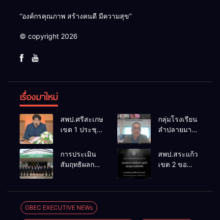
“องค์กรคุณภาพ สร้างคนดี มีความสุข”
© copyright 2026
เรื่องมาใหม่
สพป.ศรีสะเกษ
กลุ่มโรงเรียน
เขต 1 ประชุม
ลำปลายมาศ
เตรียมการ
๔ PLC ขับ
จัดการ
เคลื่อน RT,
การประเมิน
สพป.สระแก้ว
แข่งขันงาน
NT, O-NET
สัมฤทธิผลการ
เขต 2 ขอ
ศิลปหัตถกรรม
ผ่านระบบ
ปฏิบัติงานใน
แสดงความ
นักเรียน ครั้งที่
Online
หน้าที่
เสียใจอย่างสุด
74 ปีการ
พัฒนาการ
ซึ้ง 7 สิงหาคม
ศึกษา 2569
ศึกษา
2569
OBEC EXECUTIVE NEWs
ตำแหน่ง รอง