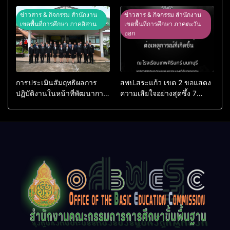
ศิลปหัตถกรรมนักเรียน ครั้งที่
NET ผ่านระบบ Online
74 ปีการศึกษา 2569
ข่าวสาร & กิจกรรม สำนักงาน
ข่าวสาร & กิจกรรม สำนักงาน
เขตพื้นที่การศึกษา ภาคอิสาน
เขตพื้นที่การศึกษา ภาคตะวัน
ออก
การประเมินสัมฤทธิผลการ
สพป.สระแก้ว เขต 2 ขอแสดง
ปฏิบัติงานในหน้าที่พัฒนาการ
ความเสียใจอย่างสุดซึ้ง 7
ศึกษา ตำแหน่ง รองผู้อำนวย
สิงหาคม 2569
การสถานศึกษา