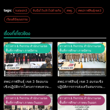
tags:
kalasin3
จับมือไว้แล้วไปด้วยกัน
สพฐ.
สพปกาฬสินธุ์เขต3
เรียนดีมีคุณธรรม
เรื่องที่เกี่ยวข้อง
ข่าวสาร & กิจกรรม สำนักงานเขต
ข่าวสาร & กิจกรรม สำนักงานเขต
พื้นที่การศึกษา ภาคอิสาน
พื้นที่การศึกษา ภาคอิสาน
สพป.กาฬสินธุ์ เขต 3 จัดอบรม
สพป.กาฬสินธุ์ เขต 3 อบรมเชิง
เชิงปฏิบัติการโครงการทบทวน
ปฏิบัติการการส่งเสริมสมรรถนะ
บทบาทหน้าที่ พนักงานเจ้าหน้าที่
การจัดการเรียนการสอนภาษา
ส่งเสริมความประพฤตินักเรียน
อังกฤษตามกรอบมาตรฐาน CEFR
ข่าวสาร & กิจกรรม สำนักงานเขต
ข่าวสาร & กิจกรรม สำนักงานเขต
และนักศึกษา ประจำศูนย์พิทักษ์
สำหรับครูผู้สอนวิชาภาษาอังกฤษ
พื้นที่การศึกษา ภาคตะวันออก
พื้นที่การศึกษา ภาคตะวันออก
สิทธิ และเสรีภาพ ประจำ