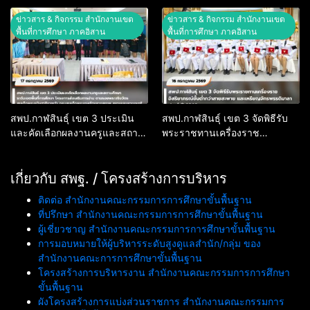
“ศึกษานิเทศก์”
ข่าวสาร & กิจกรรม สำนักงานเขต
ข่าวสาร & กิจกรรม สำนักงานเขต
พื้นที่การศึกษา ภาคอิสาน
พื้นที่การศึกษา ภาคอิสาน
สพป.กาฬสินธุ์ เขต 3 ประเมิน
สพป.กาฬสินธุ์ เขต 3 จัดพิธีรับ
และคัดเลือกผลงานครูและสถาน
พระราชทานเครื่องราช
ศึกษา ระดับเขตพื้นที่การศึกษา
อิสริยาภรณ์ชั้นต่ำกว่าสายสะพาย
โครงการส่งเสริมการอ่าน ตาม
และเหรียญจักรพรรดิมาลา
รอยพระจริยวัตร สมเด็จพระ
เกี่ยวกับ สพฐ. / โครงสร้างการบริหาร
ประจำปี 2568
กนิษฐาธิราชเจ้า กรมสมเด็จพระ
ติดต่อ สำนักงานคณะกรรมการการศึกษาขั้นพื้นฐาน
เทพรัตนราชสุดาฯ สยามบรม
ที่ปรึกษา สำนักงานคณะกรรมการการศึกษาขั้นพื้นฐาน
ราชกุมารี
ผู้เชี่ยวชาญ สำนักงานคณะกรรมการการศึกษาขั้นพื้นฐาน
การมอบหมายให้ผู้บริหารระดับสูงดูแลสำนัก/กลุ่ม ของ
สำนักงานคณะการการศึกษาขั้นพื้นฐาน
โครงสร้างการบริหารงาน สำนักงานคณะกรรมการการศึกษา
ขั้นพื้นฐาน
ผังโครงสร้างการแบ่งส่วนราชการ สำนักงานคณะกรรมการ