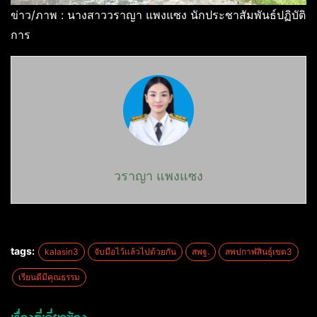
ข่าว/ภาพ : นางสาววราญา แพงแซง นักประชาสัมพันธ์ปฏิบัติ
การ
วราญา แพงแซง
tags:
kalasin3
จับมือไว้แล้วไปด้วยกัน
สพฐ.
สพปกาฬสินธุ์เขต3
เรียนดีมีคุณธรรม