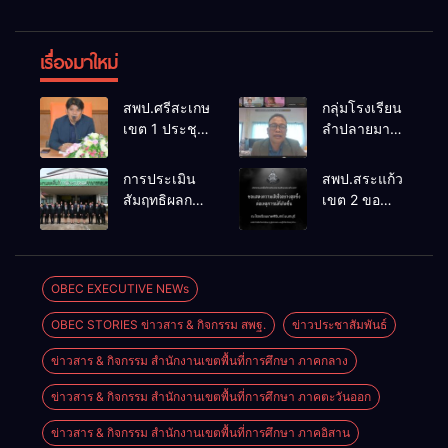
เรื่องมาใหม่
สพป.ศรีสะเกษ
กลุ่มโรงเรียน
เขต 1 ประชุม
ลำปลายมาศ
เตรียมการ
๔ PLC ขับ
จัดการ
เคลื่อน RT,
การประเมิน
สพป.สระแก้ว
แข่งขันงาน
NT, O-NET
สัมฤทธิผลการ
เขต 2 ขอ
ศิลปหัตถกรรม
ผ่านระบบ
ปฏิบัติงานใน
แสดงความ
นักเรียน ครั้งที่
Online
หน้าที่
เสียใจอย่างสุด
74 ปีการ
พัฒนาการ
ซึ้ง 7 สิงหาคม
ศึกษา 2569
ศึกษา
2569
OBEC EXECUTIVE NEWs
ตำแหน่ง รอง
OBEC STORIES ข่าวสาร & กิจกรรม สพฐ.
ข่าวประชาสัมพันธ์
ผู้อำนวยการ
สถานศึกษา
ข่าวสาร & กิจกรรม สำนักงานเขตพื้นที่การศึกษา ภาคกลาง
ข่าวสาร & กิจกรรม สำนักงานเขตพื้นที่การศึกษา ภาคตะวันออก
ข่าวสาร & กิจกรรม สำนักงานเขตพื้นที่การศึกษา ภาคอิสาน