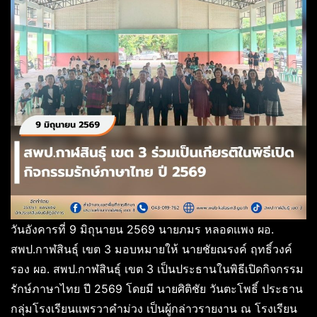
วันอังคารที่ 9 มิถุนายน 2569 นายภมร หลอดแพง ผอ.
สพป.กาฬสินธุ์ เขต 3 มอบหมายให้ นายชัยณรงค์ ฤทธิ์วงค์
รอง ผอ. สพป.กาฬสินธุ์ เขต 3 เป็นประธานในพิธีเปิดกิจกรรม
รักษ์ภาษาไทย ปี 2569 โดยมี นายศิติชัย วันตะโพธิ์ ประธาน
กลุ่มโรงเรียนแพรวาคำม่วง เป็นผู้กล่าวรายงาน ณ โรงเรียน