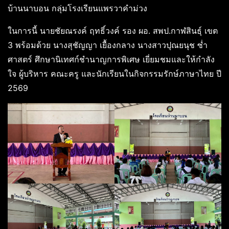
บ้านนาบอน กลุ่มโรงเรียนแพรวาคำม่วง
ในการนี้ นายชัยณรงค์ ฤทธิ์วงค์ รอง ผอ. สพป.กาฬสินธุ์ เขต
3 พร้อมด้วย นางสุชัญญา เยื้องกลาง นางสาวปุณยนุช ซ่ำ
ศาสตร์ ศึกษานิเทศก์ชำนาญการพิเศษ เยี่ยมชมและให้กำลัง
ใจ ผู้บริหาร คณะครู และนักเรียนในกิจกรรมรักษ์ภาษาไทย ปี
2569