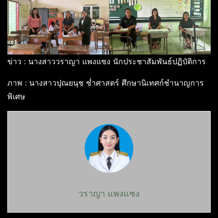
ข่าว : นางสาววราญา แพงแซง นักประชาสัมพันธ์ปฏิบัติการ
ภาพ : นางสาวปุณยนุช ซ่ำศาสตร์ ศึกษานิเทศก์ชำนาญการ
พิเศษ
วราญา แพงแซง