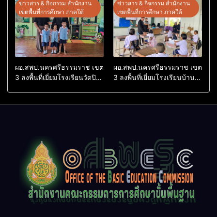
ต้นแบบ” ระดับประเทศ รุ่นที่ 3
Conference on Education
ข่าวสาร & กิจกรรม สำนักงาน
ข่าวสาร & กิจกรรม สำนักงาน
ประจำปีงบประมาณ พ.ศ.
Research (ThaiCER) 2026
เขตพื้นที่การศึกษา ภาคใต้
เขตพื้นที่การศึกษา ภาคใต้
2569
ผอ.สพป.นครศรีธรรมราช เขต
ผอ.สพป.นครศรีธรรมราช เขต
3 ลงพื้นที่เยี่ยมโรงเรียนวัดปิยา
3 ลงพื้นที่เยี่ยมโรงเรียนบ้าน
ราม อำเภอปากพนัง
บางเนียน อำเภอปากพนัง