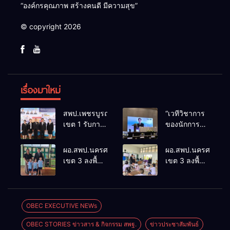
“องค์กรคุณภาพ สร้างคนดี มีความสุข”
© copyright 2026
เรื่องมาใหม่
สพป.เพชรบูรณ์
“เวทีวิชาการ
เขต 1 รับการ
ของนักการ
ติดตามและ
ศึกษา” การ
ประเมินผล
ประชุม
ผอ.สพป.นครศรีธรรมราช
ผอ.สพป.นครศรีธรร
เชิงประจักษ์
ThaiCER
เขต 3 ลงพื้นที่
เขต 3 ลงพื้นที่
คัดเลือก
2026
เยี่ยมโรงเรียน
เยี่ยมโรงเรียน
“ก.ต.ป.น.
Thailand
วัดปิยาราม
บ้านบางเนียน
ต้นแบบ”
International
อำเภอ
อำเภอ
ระดับประเทศ
Conference
ปากพนัง
ปากพนัง
OBEC EXECUTIVE NEWs
รุ่นที่ 3 ประจำ
on Education
ปีงบประมาณ
Research
OBEC STORIES ข่าวสาร & กิจกรรม สพฐ.
ข่าวประชาสัมพันธ์