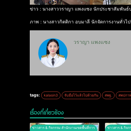
ข่าว : นางสาววราญา แพงแซง นักประชาสัมพันธ์ปฏ
ภาพ : นางสาวกิตติกา อบมาลี นักจัดการงานทั่วไปป
วราญา แพงแซง
tags:
kalasin3
จับมือไว้แล้วไปด้วยกัน
สพฐ.
สพปกาฬส
เรื่องที่เกี่ยวข้อง
ข่าวสาร & กิจกรรม สำนักงานเขตพื้นที่การ
ข่าวสาร & กิจก