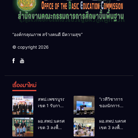
“องค์กรคุณภาพ สร้างคนดี มีความสุข”
© copyright 2026
เรื่องมาใหม่
สพป.เพชรบูรณ์
“เวทีวิชาการ
เขต 1 รับการ
ของนักการ
ติดตามและ
ศึกษา” การ
ประเมินผล
ประชุม
ผอ.สพป.นครศรีธรรมราช
ผอ.สพป.นครศรีธรร
เชิงประจักษ์
ThaiCER
เขต 3 ลงพื้นที่
เขต 3 ลงพื้นที่
คัดเลือก
2026
เยี่ยมโรงเรียน
เยี่ยมโรงเรียน
“ก.ต.ป.น.
Thailand