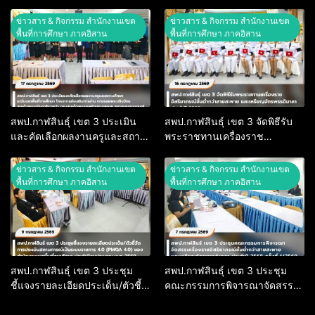
บทบาทหน้าที่ พนักงานเจ้าหน้าที่
การจัดการเรียนการสอนภาษา
ส่งเสริมความประพฤตินักเรียน
อังกฤษตามกรอบมาตรฐาน CEFR
ข่าวสาร & กิจกรรม สำนักงานเขต
ข่าวสาร & กิจกรรม สำนักงานเขต
และนักศึกษา ประจำศูนย์พิทักษ์
สำหรับครูผู้สอนวิชาภาษาอังกฤษ
พื้นที่การศึกษา ภาคอิสาน
พื้นที่การศึกษา ภาคอิสาน
สิทธิ และเสรีภาพ ประจำ
ปีงบประมาณ 2569
สพป.กาฬสินธุ์ เขต 3 ประเมิน
สพป.กาฬสินธุ์ เขต 3 จัดพิธีรับ
และคัดเลือกผลงานครูและสถาน
พระราชทานเครื่องราช
ศึกษา ระดับเขตพื้นที่การศึกษา
อิสริยาภรณ์ชั้นต่ำกว่าสายสะพาย
โครงการส่งเสริมการอ่าน ตาม
และเหรียญจักรพรรดิมาลา
ข่าวสาร & กิจกรรม สำนักงานเขต
ข่าวสาร & กิจกรรม สำนักงานเขต
รอยพระจริยวัตร สมเด็จพระ
ประจำปี 2568
พื้นที่การศึกษา ภาคอิสาน
พื้นที่การศึกษา ภาคอิสาน
กนิษฐาธิราชเจ้า กรมสมเด็จพระ
เทพรัตนราชสุดาฯ สยามบรม
ราชกุมารี
สพป.กาฬสินธุ์ เขต 3 ประชุม
สพป.กาฬสินธุ์ เขต 3 ประชุม
ชี้แจงรายละเอียดประเด็น/ตัวชี้
คณะกรรมการพิจารณาจัดสรร
วัดการประเมินสถานการณ์เป็น
เครื่องราชอิสริยาภรณ์ชั้นต่ำกว่า
ระบบราชการ 4.0 (PMQA 4.0)
สายสะพาย และเหรียญจักรพรรดิ