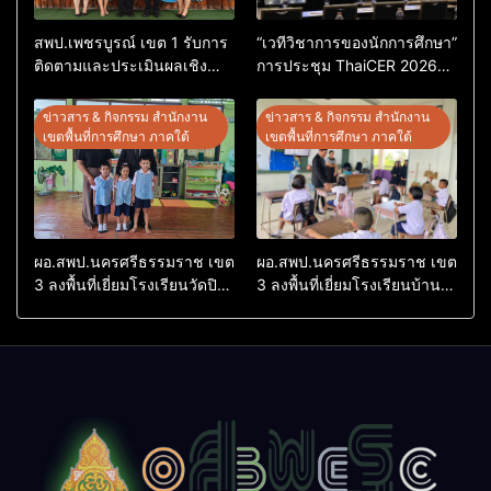
สพป.เพชรบูรณ์ เขต 1 รับการ
“เวทีวิชาการของนักการศึกษา”
ติดตามและประเมินผลเชิง
การประชุม ThaiCER 2026
ประจักษ์ คัดเลือก “ก.ต.ป.น.
Thailand International
ต้นแบบ” ระดับประเทศ รุ่นที่ 3
Conference on Education
ข่าวสาร & กิจกรรม สำนักงาน
ข่าวสาร & กิจกรรม สำนักงาน
ประจำปีงบประมาณ พ.ศ.
Research (ThaiCER) 2026
เขตพื้นที่การศึกษา ภาคใต้
เขตพื้นที่การศึกษา ภาคใต้
2569
ผอ.สพป.นครศรีธรรมราช เขต
ผอ.สพป.นครศรีธรรมราช เขต
3 ลงพื้นที่เยี่ยมโรงเรียนวัดปิยา
3 ลงพื้นที่เยี่ยมโรงเรียนบ้าน
ราม อำเภอปากพนัง
บางเนียน อำเภอปากพนัง