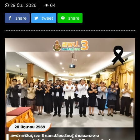
29 มิ.ย. 2026
64
share
tweet
share