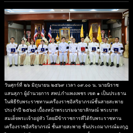
วันศุกร์ที่ ๒๖ มิถุนายน ๒๕๖๙ เวลา ๐๙.๐๐ น. นายนิราช
แสนสุภา ผู้อำนวยการ สพป.กำแพงเพชร เขต ๑ เป็นประธาน
ในพิธีรับพระราชทานเครื่องราชอิสริยาภรณ์ชั้นสายสะพาย
ประจำปี ๒๕๖๘ เบื้องหน้าพระบรมฉายาลักษณ์ พระบาท
สมเด็จพระเจ้าอยู่หัว โดยมีข้าราชการที่ได้รับพระราชทาน
เครื่องราชอิสริยาภรณ์ ชั้นสายสะพาย ชั้นประถมาภรณ์มงกุฎ