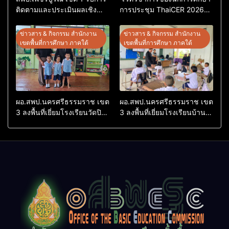
ติดตามและประเมินผลเชิง
การประชุม ThaiCER 2026
ประจักษ์ คัดเลือก “ก.ต.ป.น.
Thailand International
ต้นแบบ” ระดับประเทศ รุ่นที่ 3
Conference on Education
ข่าวสาร & กิจกรรม สำนักงาน
ข่าวสาร & กิจกรรม สำนักงาน
ประจำปีงบประมาณ พ.ศ.
Research (ThaiCER) 2026
เขตพื้นที่การศึกษา ภาคใต้
เขตพื้นที่การศึกษา ภาคใต้
2569
ผอ.สพป.นครศรีธรรมราช เขต
ผอ.สพป.นครศรีธรรมราช เขต
3 ลงพื้นที่เยี่ยมโรงเรียนวัดปิยา
3 ลงพื้นที่เยี่ยมโรงเรียนบ้าน
ราม อำเภอปากพนัง
บางเนียน อำเภอปากพนัง