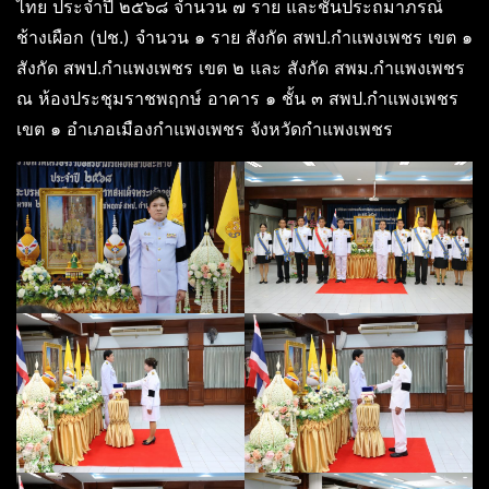
ไทย ประจำปี ๒๕๖๘ จำนวน ๗ ราย และชั้นประถมาภรณ์
ช้างเผือก (ปช.) จำนวน ๑ ราย สังกัด สพป.กำแพงเพชร เขต ๑
สังกัด สพป.กำแพงเพชร เขต ๒ และ สังกัด สพม.กำแพงเพชร
ณ ห้องประชุมราชพฤกษ์ อาคาร ๑ ชั้น ๓ สพป.กำแพงเพชร
เขต ๑ อำเภอเมืองกำแพงเพชร จังหวัดกำแพงเพชร