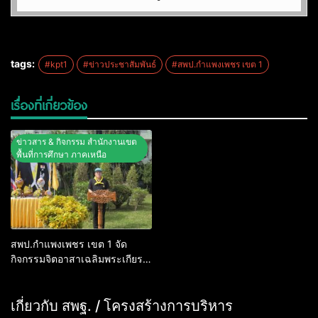
tags:
#kpt1
#ข่าวประชาสัมพันธ์
#สพป.กำแพงเพชร เขต 1
เรื่องที่เกี่ยวข้อง
ข่าวสาร & กิจกรรม สำนักงานเขต
พื้นที่การศึกษา ภาคเหนือ
สพป.กำแพงเพชร เขต 1 จัด
กิจกรรมจิตอาสาเฉลิมพระเกียรติ
พระบาทสมเด็จพระเจ้าอยู่หัวฯ
เนื่องในโอกาสวันเฉลิม
พระชนมพรรษา 28 กรกฎาคม
เกี่ยวกับ สพฐ. / โครงสร้างการบริหาร