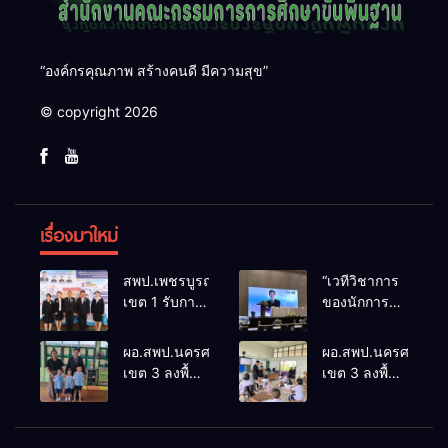
“องค์กรคุณภาพ สร้างคนดี มีความสุข”
© copyright 2026
เรื่องมาใหม่
สพป.เพชรบูรณ์
“เวทีวิชาการ
เขต 1 รับการ
ของนักการ
ติดตามและ
ศึกษา” การ
ประเมินผล
ประชุม
ผอ.สพป.นครศรีธรรมราช
ผอ.สพป.นครศรีธรร
เชิงประจักษ์
ThaiCER
เขต 3 ลงพื้นที่
เขต 3 ลงพื้นที่
คัดเลือก
2026
เยี่ยมโรงเรียน
เยี่ยมโรงเรียน
“ก.ต.ป.น.
Thailand
วัดปิยาราม
บ้านบางเนียน
ต้นแบบ”
International
อำเภอ
อำเภอ