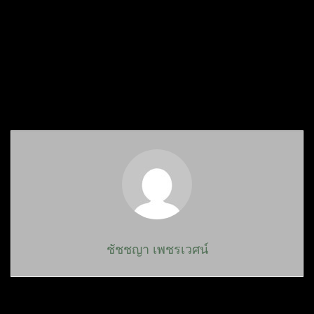
ชัชชญา เพชรเวศน์