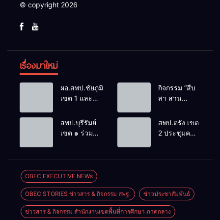
© copyright 2026
เรื่องมาใหม่
ผอ.สพป.ชัยภูมิ
กิจกรรม “สืบ
เขต 1 และ
สา สาน
คณะ ร่วมการ
ภูมิปัญญา
ประชุม
ล้านนาวิถี สู่
สพป.บุรีรัมย์
สพป.ตรัง เขต
สัมมนาทาง
โลกแห่งการ
เขต ๑ ร่วม
2 ประชุมคณะ
วิชาการ “ผู้
เรียนรู้”
ประชุม
กรรมการ
บริหารยุคใหม่
โรงเรียนบ้าน
สัมมนา “ผู้
บริหารเงินทุน
นำการศึกษา
สันพระเนตร
บริหารยุคใหม่
การศึกษา 60
ไทยสู่อนาคต”
ประจำปีการ
นำการศึกษา
ปี ครองราชย์
OBEC EXECUTIVE NEWs
ประจำเขต
ศึกษา 2569
ไทยสู่อนาคต”
ประจำปี
ตรวจราชการ
OBEC STORIES ข่าวสาร & กิจกรรม สพฐ.
ข่าวประชาสัมพันธ์
เขตตรวจ
2569
ที่ 13
ราชการที่ ๑๓
ข่าวสาร & กิจกรรม สำนักงานเขตพื้นที่การศึกษา ภาคกลาง