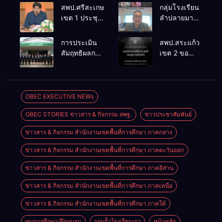
สพป.ศรีสะเกษ
กลุ่มโรงเรียน
เขต 1 ประชุม
ลำปลายมาศ
เตรียมการ
๔ PLC ขับ
จัดการ
เคลื่อน RT,
การประเมิน
สพป.สระแก้ว
แข่งขันงาน
NT, O-NET
สัมฤทธิผลการ
เขต 2 ขอ
ศิลปหัตถกรรม
ผ่านระบบ
ปฏิบัติงานใน
แสดงความ
นักเรียน ครั้งที่
Online
หน้าที่
เสียใจอย่างสุด
74 ปีการ
พัฒนาการ
ซึ้ง 7 สิงหาคม
ศึกษา 2569
ศึกษา
2569
OBEC EXECUTIVE NEWs
ตำแหน่ง รอง
OBEC STORIES ข่าวสาร & กิจกรรม สพฐ.
ข่าวประชาสัมพันธ์
ผู้อำนวยการ
สถานศึกษา
ข่าวสาร & กิจกรรม สำนักงานเขตพื้นที่การศึกษา ภาคกลาง
ข่าวสาร & กิจกรรม สำนักงานเขตพื้นที่การศึกษา ภาคตะวันออก
ข่าวสาร & กิจกรรม สำนักงานเขตพื้นที่การศึกษา ภาคอิสาน
ข่าวสาร & กิจกรรม สำนักงานเขตพื้นที่การศึกษา ภาคเหนือ
ข่าวสาร & กิจกรรม สำนักงานเขตพื้นที่การศึกษา ภาคใต้
ทุนการศึกษา/ฝึกอบรม
รอบรั้วโรงเรียนเรา
หน้าหลัก