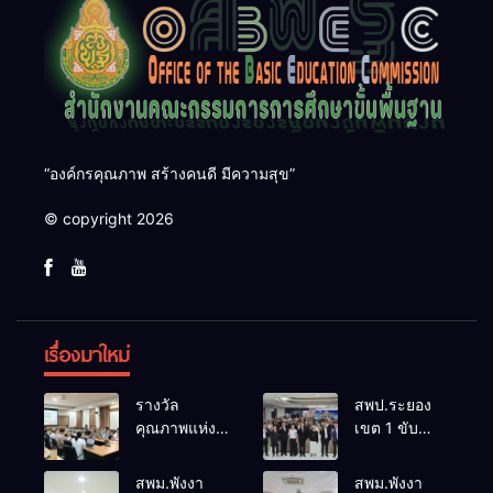
“องค์กรคุณภาพ สร้างคนดี มีความสุข”
© copyright 2026
เรื่องมาใหม่
รางวัล
สพป.ระยอง
คุณภาพแห่ง
เขต 1 ขับ
ชาติการ
เคลื่อน “สพฐ.
ป้องกันควบคุม
สร้างสรรค์
สพม.พังงา
สพม.พังงา