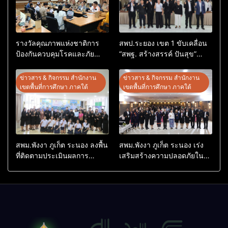
รางวัลคุณภาพแห่งชาติการ
สพป.ระยอง เขต 1 ขับเคลื่อน
ป้องกันควบคุมโรคและภัย
“สพฐ. สร้างสรรค์ ปันสุข”
สุขภาพ อ.อรัญประเทศ
เสริมพลังผู้นำนักเรียน สู่สถาน
ศึกษาปลอดภัยจากยาเสพติด
ข่าวสาร & กิจกรรม สำนักงาน
ข่าวสาร & กิจกรรม สำนักงาน
เขตพื้นที่การศึกษา ภาคใต้
เขตพื้นที่การศึกษา ภาคใต้
สพม.พังงา ภูเก็ต ระนอง ลงพื้น
สพม.พังงา ภูเก็ต ระนอง เร่ง
ที่ติดตามประเมินผลการ
เสริมสร้างความปลอดภัยใน
ดำเนินงานห้องเรียนพิเศษ
สถานศึกษา ยกระดับศักยภาพ
โรงเรียนสตรีพังงา
บุคลากร สร้างเครือข่าย
คุ้มครองผู้เรียนอย่างยั่งยืน