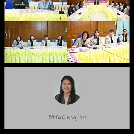
ศิริรัตน์ หาญเวช