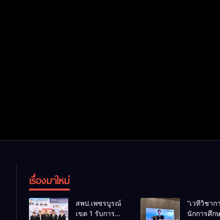
เรื่องมาใหม่
สพป.เพชรบูรณ์
“เวทีวิชา
เขต 1 รับการ
นักการศึก