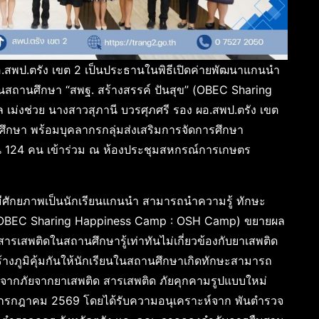
อ.สพป.ตรัง เขต 2 เป็นประธานในพิธีเปิดค่ายพัฒนาแกนนำ
ในสถานศึกษา “สพฐ. สร้างสรรค์ ปันสุข” (OBEC Sharing
ม่งช่วย นางสาวสุภานี บวรศุภศรี รอง ผอ.สพป.ตรัง เขต
ารศึกษา พร้อมบุคลากรกลุ่มส่งเสริมการจัดการศึกษา
น 124 คน เข้าร่วม ณ ห้องประชุมสหกรณ์การเกษตร
้มีศักยภาพเป็นนักเรียนแกนนำ สามารถนำความรู้ ทักษะ
” (OBEC Sharing Happiness Camp : OSH Camp) ขยายผล
 สารเสพติดในสถานศึกษารู้เท่าทันไม่เกี่ยวข้องกับยาเสพติด
้างภูมิคุ้มกันให้นักเรียนในสถานศึกษาเกิดทักษะสามารถ
บจากภัยจากยาเสพติด สารเสพติด ภัยคุกคามรูปแบบใหม่
 – 8 กรกฎาคม 2569 โดยได้รับความอนุเคราะห์จาก พันตำรวจ