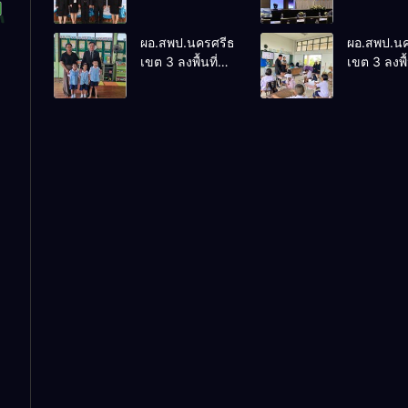
ติดตามและ
การประชุ
ประเมินผลเชิง
ThaiCER 
ผอ.สพป.นครศรีธรรมราช
ผอ.สพป.น
ประจักษ์ คัดเลือก
Thailand
เขต 3 ลงพื้นที่
เขต 3 ลงพื้
“ก.ต.ป.น.
Internatio
เยี่ยมโรงเรียนวัด
เยี่ยมโรงเร
ต้นแบบ” ระดับ
Conferenc
ปิยาราม อำเภอ
บ้านบางเน
ประเทศ รุ่นที่ 3
Education
ปากพนัง
อำเภอปากพ
ประจำ
Research
ปีงบประมาณ
(ThaiCER)
พ.ศ. 2569
2026