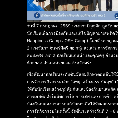
วันที่ 7 กรกฎาคม 2569 นางสาวปัญจศีล ภูสงัด ผ
นักเรียนเพื่อการป้องกันและแก้ไขปัญหายาเสพติด
Happiness Camp : OSH Camp) โดยมี นายภูวดล เ
2 นางวัลภา จันทร์มีศรี ผอ.กลุ่มส่งเสริมการจัดก
สพป.ตรัง เขต 2 นักเรียนแกนนำและคุณครู จำนว
ห้วยยอด อำเภอห้วยยอด จังหวัดตรัง
เพื่อพัฒนานักเรียนระดับชั้นมัธยมศึกษาตอนต้นให
การจัดการกิจกรรมค่าย “สพฐ. สร้างสรร ปันสุข
ให้กับนักเรียนสร้างภูมิคุ้มกันและป้องกันยาเสพติด
สารเสพติดทั้งในมิติการใช้ การเสพ และการค้า, สร
ป้องกันตนเองสามารถแก้ปัญหาเมื่อได้รับผลกระท
การจัดกิจกรรมในครั้งนี้ จัดขึ้นระหว่างวันที่ 7