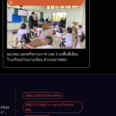
ใต้
ผอ.สพป.นครศรีธรรมราช เขต 3 ลงพื้นที่เยี่ยม
โรงเรียนบ้านบางเนียน อำเภอปากพนัง
OBEC EXECUTIVE NEWs
OBEC STORIES ข่าวสาร & กิจกรรม
การของ
สพฐ.
ษา”