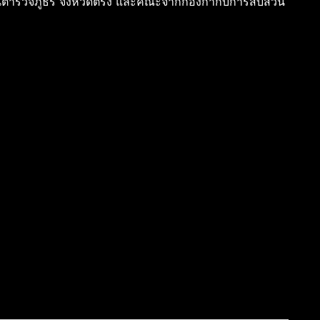
นตำรวจภูธร จังหวัดตรัง และคณะจากกองกำกับการสืบสวน