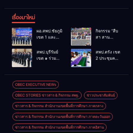
เรื่องมาใหม่
ผอ.สพป.ชัยภูมิ
กิจกรรม “สืบ
เขต 1 และ
สา สาน
คณะ ร่วมการ
ภูมิปัญญา
ประชุม
ล้านนาวิถี สู่
สพป.บุรีรัมย์
สพป.ตรัง เขต
สัมมนาทาง
โลกแห่งการ
เขต ๑ ร่วม
2 ประชุมคณะ
วิชาการ “ผู้
เรียนรู้”
ประชุม
กรรมการ
บริหารยุคใหม่
โรงเรียนบ้าน
สัมมนา “ผู้
บริหารเงินทุน
นำการศึกษา
สันพระเนตร
บริหารยุคใหม่
การศึกษา 60
ไทยสู่อนาคต”
ประจำปีการ
นำการศึกษา
ปี ครองราชย์
OBEC EXECUTIVE NEWs
ประจำเขต
ศึกษา 2569
ไทยสู่อนาคต”
ประจำปี
ตรวจราชการ
OBEC STORIES ข่าวสาร & กิจกรรม สพฐ.
ข่าวประชาสัมพันธ์
เขตตรวจ
2569
ที่ 13
ราชการที่ ๑๓
ข่าวสาร & กิจกรรม สำนักงานเขตพื้นที่การศึกษา ภาคกลาง
ข่าวสาร & กิจกรรม สำนักงานเขตพื้นที่การศึกษา ภาคตะวันออก
ข่าวสาร & กิจกรรม สำนักงานเขตพื้นที่การศึกษา ภาคอิสาน