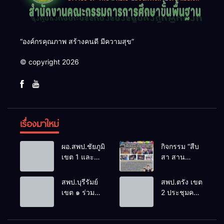
“องค์กรคุณภาพ สร้างคนดี มีความสุข”
© copyright 2026
เรื่องมาใหม่
ผอ.สพป.ชัยภูมิ
กิจกรรม “สืบ
เขต 1 และ
สา สาน
คณะ ร่วมการ
ภูมิปัญญา
ประชุม
ล้านนาวิถี สู่
สพป.บุรีรัมย์
สพป.ตรัง เขต
สัมมนาทาง
โลกแห่งการ
เขต ๑ ร่วม
2 ประชุมคณะ
วิชาการ “ผู้
เรียนรู้”
ประชุม
กรรมการ
บริหารยุคใหม่
โรงเรียนบ้าน
สัมมนา “ผู้
บริหารเงินทุน
นำการศึกษา
สันพระเนตร
บริหารยุคใหม่
การศึกษา 60